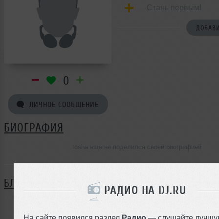
Стань первым!
ДОБАВИ
0
ЛИЧНОЕ СООБЩЕНИЕ
БИОГРАФИЯ
tosha ещё не поделился своей биографией
БЛОГ
РАДИО НА DJ.RU
Нет записей в блоге
На сайте появился раздел
Радио
— слушайте лучшу