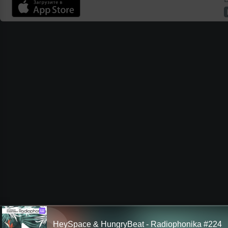
Ш
HeySpace & HungryBeat - Radiophonika #224