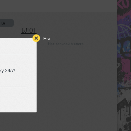
СКА
БЛОГ
Esc
Нет записей в блоге
УЗЬЯ
у 24/7!