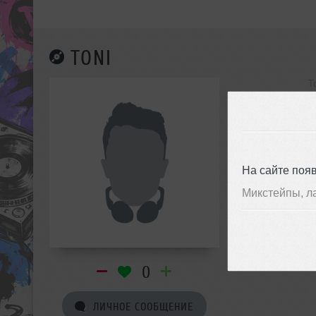
TONI
T
инф
На сайте поя
Микстейпы, л
0
ЛИЧНОЕ СООБЩЕНИЕ