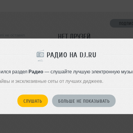
ПОДПИ
НЕТ ДРУЗЕЙ
oni не оставил
ормации о себе
Стань первым!
РАДИО НА DJ.RU
ДОБАВИТЬ В ДР
вился раздел
Радио
— слушайте лучшую электронную музык
айвы и эксклюзивные сеты от лучших диджеев.
СЛУШАТЬ
БОЛЬШЕ НЕ ПОКАЗЫВАТЬ