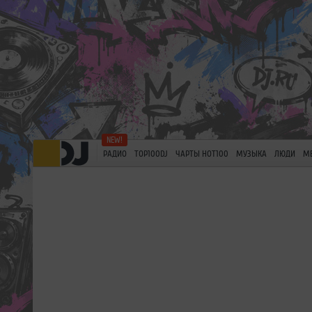
РАДИО
TOP100DJ
ЧАРТЫ HOT100
МУЗЫКА
ЛЮДИ
М