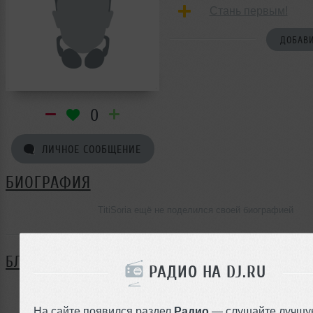
Стань первым!
ДОБАВИ
0
ЛИЧНОЕ СООБЩЕНИЕ
БИОГРАФИЯ
TitiSoria ещё не поделился своей биографией
БЛОГ
РАДИО НА DJ.RU
Нет записей в блоге
На сайте появился раздел
Радио
— слушайте лучшу