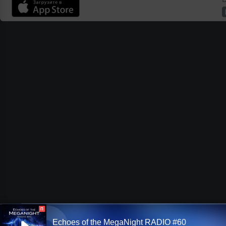
П
Echoes of the MegaNight RADIO #60