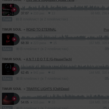
37:07
210 раз
13
68 MB, 256
Лайв
В плейлист (в 2 плейлистах)
TIMUR SOUL
➝
ROAD TO ETERNAL
68:30
223 раза
15
157 MB, 320
Микс
В плейлист (в 2 плейлистах)
09
TIMUR SOUL
➝
A N T I D O T E [G-House\Tech]
62:45
941 раз
62
144 MB, 320
Микс
В плейлист (в 7 плейлистах)
05
TIMUR SOUL
➝
TRAFFIC LIGHTS [Chill\Deep]
54:05
515 раз
33
124 MB, 320
Микс
В плейлист (в 2 плейлистах)
25 