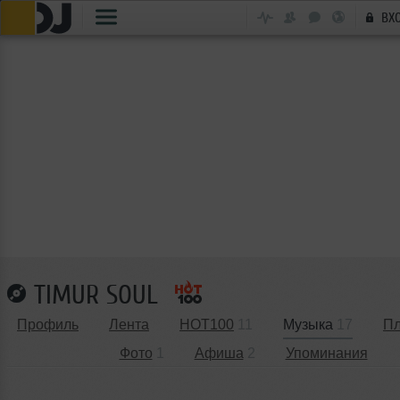
ВХ
TIMUR SOUL
Профиль
Лента
HOT100
11
Музыка
17
Пл
Фото
1
Афиша
2
Упоминания