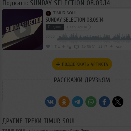
Подкаст: SUNDAY SELECTION 08.09.14
TIMUR SOUL
SUNDAY SELECTION 08.09.14
Подкаст
Deep House
00:00
</>
1
56:31
17
ПОДДЕРЖАТЬ АРТИСТА
РАССКАЖИ ДРУЗЬЯМ
ДРУГИЕ ТРЕКИ
TIMUR SOUL
TIMUR SOUL
➝
Live set в поддержку Дома Печати @club Fabrika [Prog/Tech]