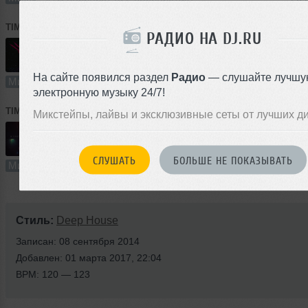
TIMUR SOUL
➝
STARLIGHT [Deep\Prog]
РАДИО НА DJ.RU
64:03
405 раз
26
147 MB, 320
На сайте появился раздел
Радио
— слушайте лучшу
Микс
В плейлист (в 1 плейлисте)
23 
электронную музыку 24/7!
TIMUR SOUL
➝
NIGHT DESIRES
Микстейпы, лайвы и эксклюзивные сеты от лучших д
51:41
232 раза
13
118 MB, 320
СЛУШАТЬ
БОЛЬШЕ НЕ ПОКАЗЫВАТЬ
Микс
В плейлист
21 
Стиль:
Deep House
Записан: 08 сентября 2014
Добавлен: 01 марта 2017, 22:04
BPM: 120 — 123