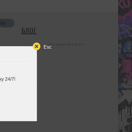
СКА
БЛОГ
Нет записей в блоге
Esc
у 24/7!
УЗЬЯ