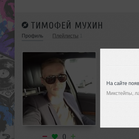
ТИМОФЕЙ МУХИН
Профиль
Плейлисты
1
На сайте поя
Микстейпы, л
0