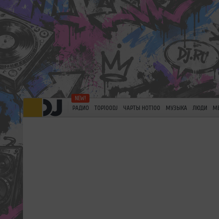
РАДИО
TOP100DJ
ЧАРТЫ HOT100
МУЗЫКА
ЛЮДИ
М