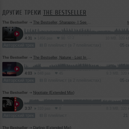
ДРУГИЕ ТРЕКИ
THE BESTSELLER
The Bestseller
➝
The Bestseller, Sharapov- I See You (Extended Mix)
2
4:31
1456 раз
90
10 MB, 320 
Авторский трек
В плейлист (в 7 плейлистах)
05 с
The Bestseller
➝
The Bestseller, Natune - Lost In The Night (Extended Mix)
4:03
848 раз
45
9.3 MB, 320
Авторский трек
В плейлист (в 2 плейлистах)
05 с
The Bestseller
➝
Nigotiate (Extended Mix)
3:37
310 раз
8
8.3 MB, 320
Авторский трек
В плейлист
21
The Bestseller
➝
Darling (Extended Mix)