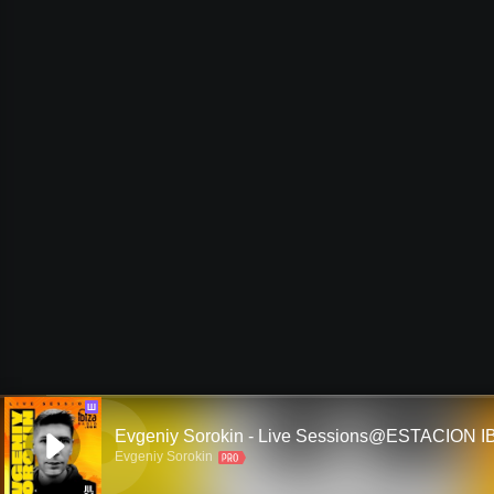
Ш
Evgeniy Sorokin