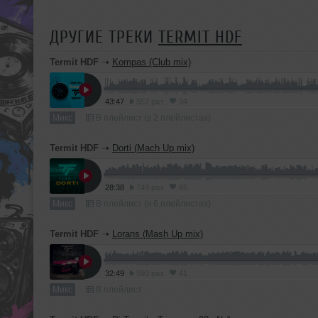
ДРУГИЕ ТРЕКИ
TERMIT HDF
Termit HDF
➝
Kompas (Club mix)
43:47
557 раз
34
Микс
В плейлист (в 2 плейлистах)
Termit HDF
➝
Dorti (Mach Up mix)
28:38
749 раз
65
Микс
В плейлист (в 6 плейлистах)
Termit HDF
➝
Lorans (Mash Up mix)
32:49
590 раз
41
Микс
В плейлист