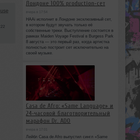
Лондоне 100% production‑сет
use
вчера в 17:54
HAAi исполнит в Лондоне эксклюзивный сет,
в котором будут звучать только её
:22
собственные треки. Выступление состоится в
рамках Maiden Voyage Festival в Burgess Park
8 августа — это первый раз, когда артистка
полностью построит сет исключительно на
своей музыке.
Casa de Afro: «Same Language» и
24‑часовой благотворительный
марафон Dr. ADO
вчера в 17:01
Лейбл Casa de Afro выпустил сингл «Same