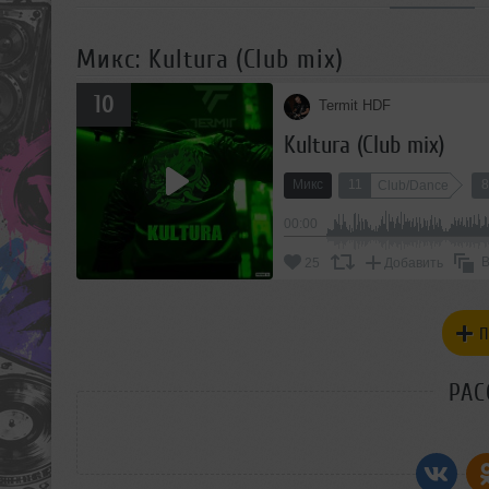
Микс: Kultura (Club mix)
10
Termit HDF
Kultura (Club mix)
Микс
11
8
Club/Dance
00:00
В
25
Добавить
П
РАС