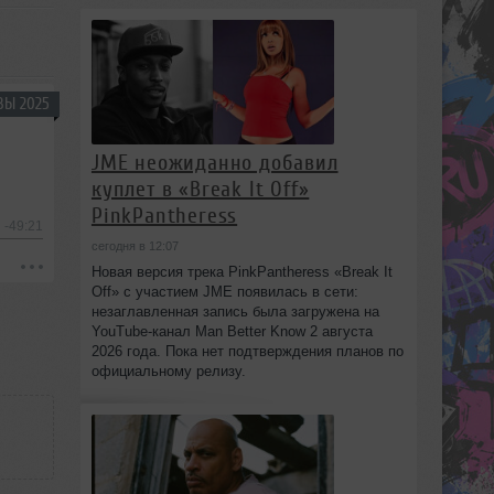
ВЫ 2025
JME неожиданно добавил
куплет в «Break It Off»
PinkPantheress
-49:21
сегодня в 12:07
Новая версия трека PinkPantheress «Break It
Off» с участием JME появилась в сети:
незаглавленная запись была загружена на
YouTube-канал Man Better Know 2 августа
2026 года. Пока нет подтверждения планов по
официальному релизу.