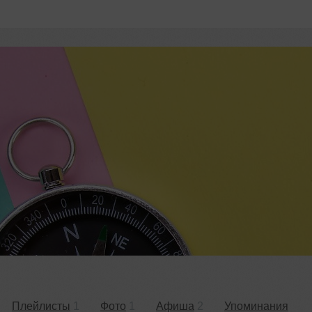
Плейлисты
1
Фото
1
Афиша
2
Упоминания