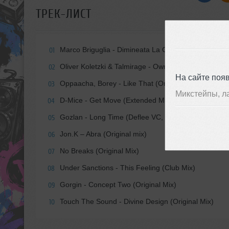
ТРЕК-ЛИСТ
Marco Briguglia - Dimineata La Club (Original Mix)
01
Oliver Koletzki & Talmirage - Own Me (Club Version)
02
На сайте поя
Oppaacha, Borey - Like That (Original Mix)
03
Микстейпы, л
D-Mice - Get Move (Extended Mix)
04
Gozlan - Long Time (Deflee VC, Panic Chase Remix
05
Jon.K – Abra (Original mix)
06
No Breaks (Original Mix)
07
Under Sanctions - This Feeling (Club Mix)
08
Gorgin - Concept Two (Original Mix)
09
Touch The Sound - Divine Design (Original Mix)
10