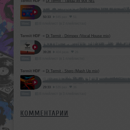
Termit HDF
➝
Dj Termit - Танцы из 90х №1
50:33
645 раз
51
Микс
В плейлист (в 2 плейлистах)
Termit HDF
➝
Dj Termit - Drimpex (Vocal House mix)
39:28
404 раза
26
Микс
В плейлист (в 1 плейлисте)
Termit HDF
➝
Dj Termit - Stero (Mash Up mix)
29:33
535 раз
36
Микс
В плейлист (в 3 плейлистах)
КОММЕНТАРИИ