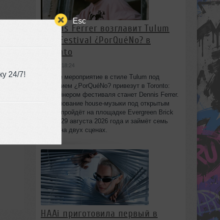
Esc
Dennis Ferrer возглавит Tulum
Day Festival ¿PorQuéNo? в
Toronto
вчера в 18:24
у 24/7!
Днёвое мероприятие в стиле Tulum под
названием ¿PorQuéNo? привезут в Toronto:
хедлайнером фестиваля станет Dennis Ferrer.
Празднование house-музыки под открытым
небом пройдёт на площадке Evergreen Brick
Works 29 августа 2026 года и займёт семь
часов на двух сценах.
HAAi приготовила первый в