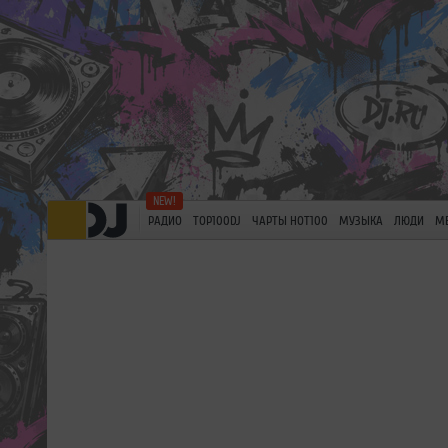
РАДИО
TOP100DJ
ЧАРТЫ HOT100
МУЗЫКА
ЛЮДИ
М