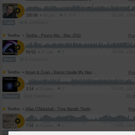
1
100:56
60 раз
3
92 MB, 128
Лайв
В плейлист
Tenthu
➝
Tenthu - Promo Mix - May 2010
59:52
37 раз
3
55 MB, 128
Микс
В плейлист
Tenthu
➝
Arsen & Cyan - Voices Inside My Head (Tenthu Radio Edit) [O. G. Records]
3:14
23 раза
1
3.0 MB, 128
Ремикс
В плейлист
01 
Tenthu
➝
Allan O'Marshall - Time Bandit (Tenthu Remix) [Alter Ego Progressive]
7:53
24 раза
1
7.2 MB, 128
Ремикс
В плейлист
01 