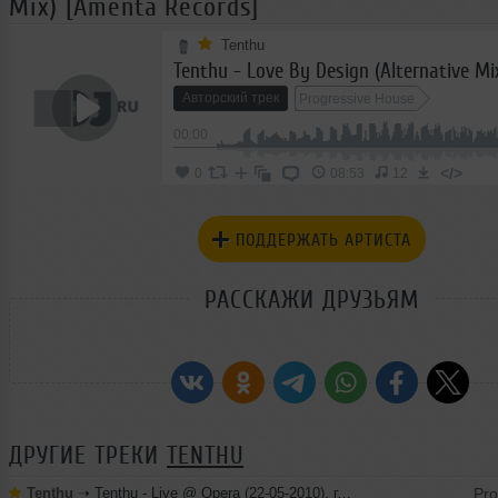
Mix) [Amenta Records]
Tenthu
Авторский трек
Progressive House
00:00
</>
0
08:53
12
ПОДДЕРЖАТЬ АРТИСТА
РАССКАЖИ ДРУЗЬЯМ
ДРУГИЕ ТРЕКИ
TENTHU
Tenthu
➝
Tenthu - Live @ Opera (22-05-2010), г. Набережные Челны