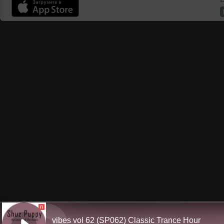
П
vibes vol 62 (SP062) Classic Trance Hour