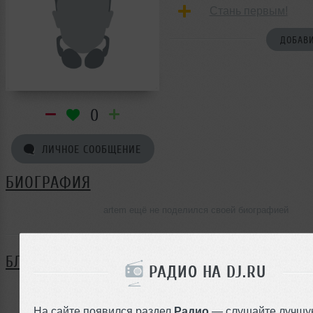
Стань первым!
ДОБАВИ
0
ЛИЧНОЕ СООБЩЕНИЕ
БИОГРАФИЯ
artem ещё не поделился своей биографией
БЛОГ
РАДИО НА DJ.RU
Нет записей в блоге
На сайте появился раздел
Радио
— слушайте лучшу