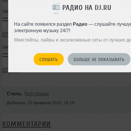
РАДИО НА DJ.RU
Tellur
➝
Tellur - riddle song (original mix)
На сайте появился раздел
Радио
— слушайте лучшу
7:01
19 раз
0
6.4 MB, 128
электронную музыку 24/7!
Авторский трек
В плейлист
23 
Микстейпы, лайвы и эксклюзивные сеты от лучших д
Tellur
➝
Max Stone - Lyra (Tellur remix)
СЛУШАТЬ
БОЛЬШЕ НЕ ПОКАЗЫВАТЬ
6:22
18 раз
2
5.8 MB, 128
Ремикс
В плейлист
23 
Стиль:
Tech House
Добавлен: 23 февраля 2010, 15:19
КОММЕНТАРИИ