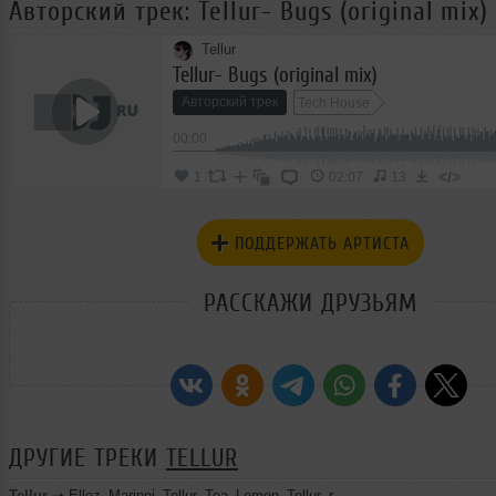
Авторский трек: Tellur- Bugs (original mix)
Tellur
Tellur- Bugs (original mix)
Авторский трек
Tech House
00:00
</>
1
02:07
13
ПОДДЕРЖАТЬ АРТИСТА
РАССКАЖИ ДРУЗЬЯМ
ДРУГИЕ ТРЕКИ
TELLUR
Tellur
➝
Ellez_Marinni_Tellur_Tea_Lemon_Tellur_remix_playing_by_Steve_Anderson_SAME_Radio_Show_090_30_08_2010