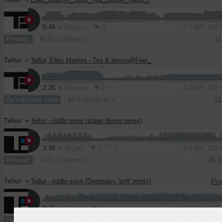
5:49
43 раза
0
5.3 MB, 192
Ремикс
В плейлист
11
Tellur
➝
Tellur, Ellez Marinni - Tea & lemon@Feel_Record_Club_28_10_2010
2:26
24 раза
0
2.2 MB, 192
Авторский трек
В плейлист
11
Tellur
➝
Tellur - riddle song (stage diving remix)
1
3:38
30 раз
1
3.3 MB, 128
Ремикс
В плейлист
26 
Tellur
➝
Tellur - riddle song (Deepnavy 'soft' remix)
3:15
29 раз
1
3.0 MB, 128
Ремикс
В плейлист
26 