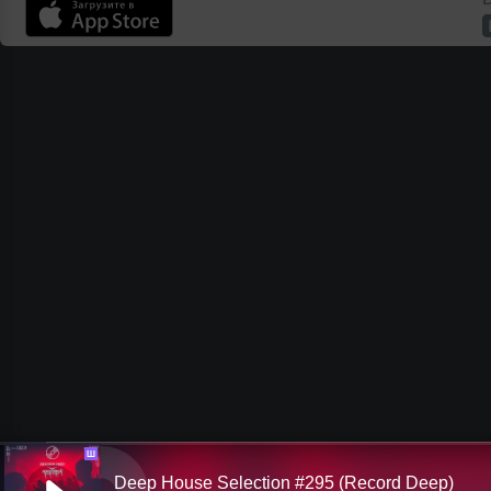
Ш
Deep House Selection #295 (Record Deep)