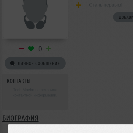
Стань первым!
ДОБАВИ
0
ЛИЧНОЕ СООБЩЕНИЕ
КОНТАКТЫ
Tech Macho не оставила
контактной информации.
БИОГРАФИЯ
Tech Macho ещё не поделилась своей биографией