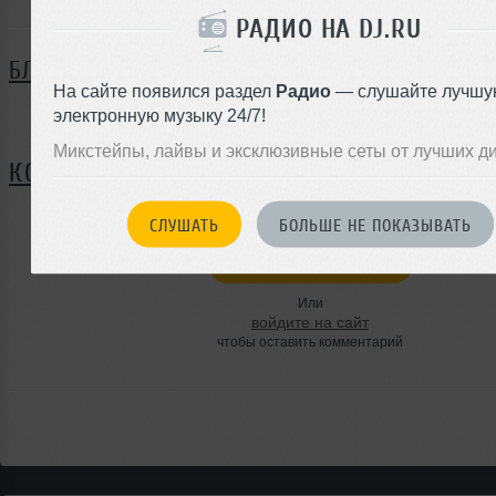
РАДИО НА DJ.RU
БЛОГ
На сайте появился раздел
Радио
— слушайте лучшу
электронную музыку 24/7!
Нет записей в блоге
Микстейпы, лайвы и эксклюзивные сеты от лучших д
КОММЕНТАРИИ
СЛУШАТЬ
БОЛЬШЕ НЕ ПОКАЗЫВАТЬ
ЗАРЕГИСТРИРУЙТЕСЬ
Или
войдите на сайт
чтобы оставить комментарий