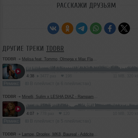
РАССКАЖИ ДРУЗЬЯМ
ДРУГИЕ ТРЕКИ
TDDBR
TDDBR
➝
Melisa feat. Tommo, Olmega x Max Flame & Dj Zosh - I'm Alone (TDDBR Edit)
4:38
3477 раз
198
11 MB, 320 
Ремикс
В плейлист (в 6 плейлистах)
TDDBR
➝
Minelli, Sulim х LESHA DIAZ - Rampampam (TDDBR Edit)
4:07
778 раз
120
10 MB, 320 
Ремикс
В плейлист (в 5 плейлистах)
TDDBR
➝
Lampe, Droplex, MK8, Baureal - Addcited Impressions (TDDBR Edit)