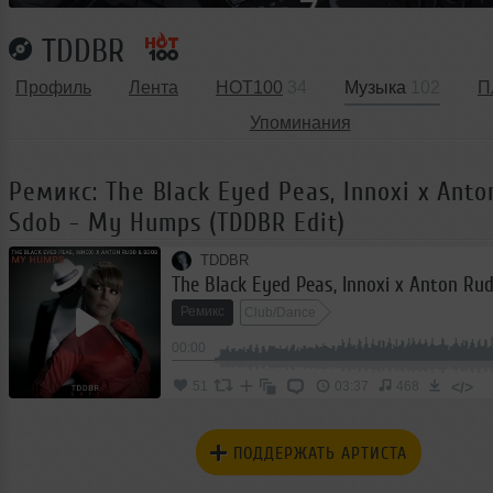
TDDBR
Профиль
Лента
HOT100
34
Музыка
102
П
Упоминания
Ремикс: The Black Eyed Peas, Innoxi x Anto
Sdob - My Humps (TDDBR Edit)
TDDBR
Ремикс
Club/Dance
00:00
</>
51
03:37
468
ПОДДЕРЖАТЬ АРТИСТА