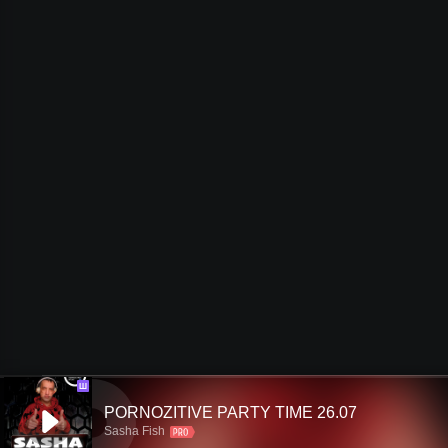
Ш
PORNOZITIVE PARTY TIME 26.07
Sasha Fish