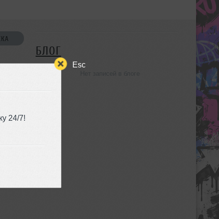
СКА
БЛОГ
Esc
Нет записей в блоге
УЗЬЯ
у 24/7!