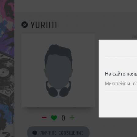
YURII11
yu
инф
На сайте поя
Микстейпы, л
0
ЛИЧНОЕ СООБЩЕНИЕ