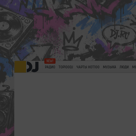
РАДИО
TOP100DJ
ЧАРТЫ HOT100
МУЗЫКА
ЛЮДИ
М