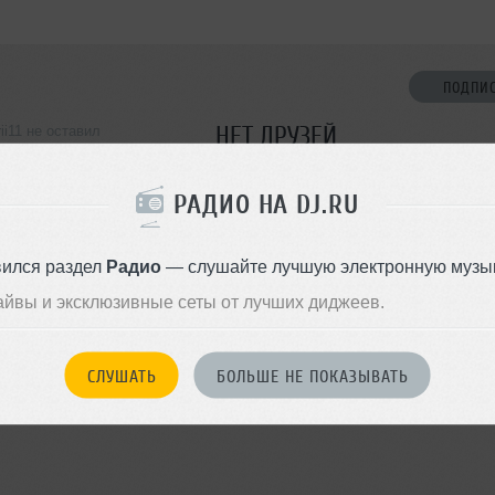
ПОДПИ
НЕТ ДРУЗЕЙ
rii11 не оставил
ормации о себе
Стань первым!
РАДИО НА DJ.RU
ДОБАВИТЬ В ДР
вился раздел
Радио
— слушайте лучшую электронную музык
айвы и эксклюзивные сеты от лучших диджеев.
СЛУШАТЬ
БОЛЬШЕ НЕ ПОКАЗЫВАТЬ