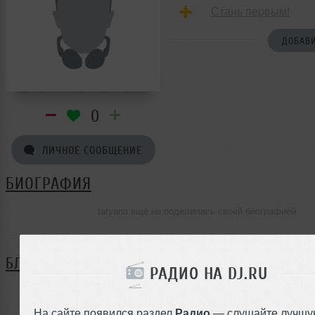
Стань первым!
ДОБАВИ
0
ЛИЧНОЕ СООБЩЕНИЕ
БИОГРАФИЯ
tatyana ещё не поделилась своей биографией
БЛОГ
РАДИО НА DJ.RU
Нет записей в блоге
На сайте появился раздел
Радио
— слушайте лучшу