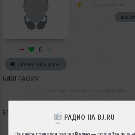
Стань первым!
ДОБАВИ
0
ЛИЧНОЕ СООБЩЕНИЕ
БИОГРАФИЯ
Tarzan1o ещё не поделился своей биографией
БЛОГ
РАДИО НА DJ.RU
Нет записей в блоге
На сайте появился раздел
Радио
— слушайте лучшу