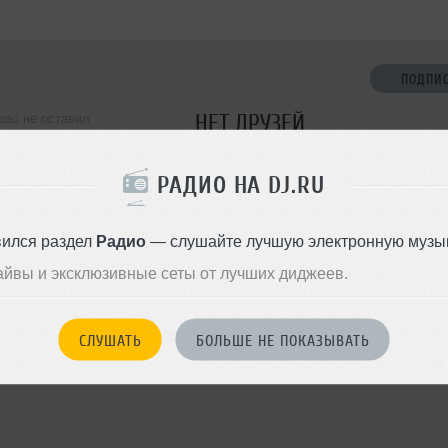
ПОДПИ
НЕТ ДРУЗЕЙ
рас не оставил
ормации о себе
Стань первым!
РАДИО НА DJ.RU
ДОБАВИТЬ В ДР
вился раздел
Радио
— слушайте лучшую электронную музык
айвы и эксклюзивные сеты от лучших диджеев.
СЛУШАТЬ
БОЛЬШЕ НЕ ПОКАЗЫВАТЬ