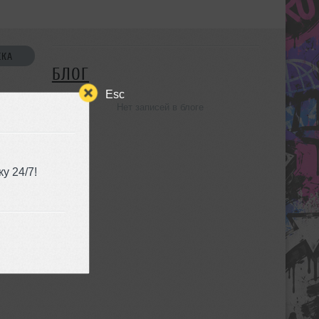
СКА
БЛОГ
Esc
Нет записей в блоге
УЗЬЯ
у 24/7!