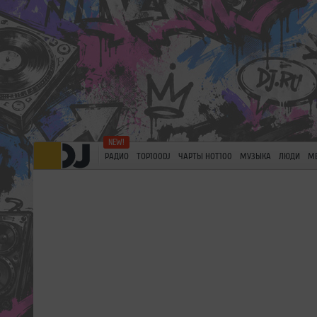
РАДИО
TOP100DJ
ЧАРТЫ HOT100
МУЗЫКА
ЛЮДИ
М