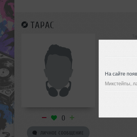
ТАРАС
Та
инф
На сайте поя
Микстейпы, л
0
ЛИЧНОЕ СООБЩЕНИЕ