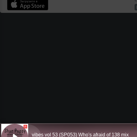
П
vibes vol 53 (SP053) Who's afraid of 138 mix