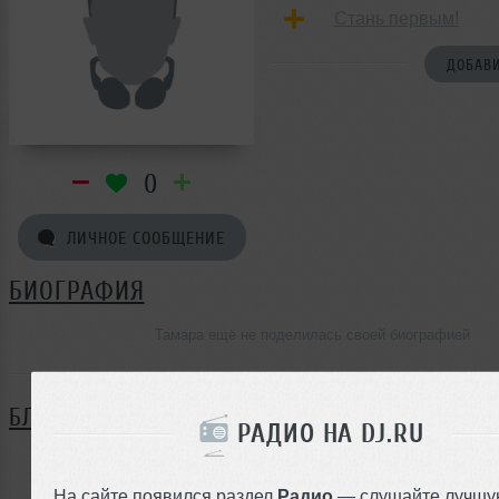
Стань первым!
ДОБАВИ
0
ЛИЧНОЕ СООБЩЕНИЕ
БИОГРАФИЯ
Тамара ещё не поделилась своей биографией
БЛОГ
РАДИО НА DJ.RU
Нет записей в блоге
На сайте появился раздел
Радио
— слушайте лучшу