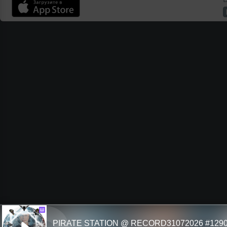
Ш
PIRATE STATION @ RECORD31072026 #129