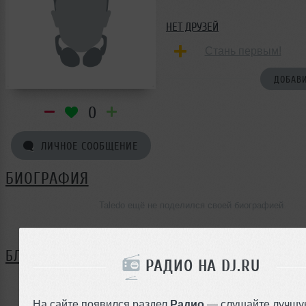
НЕТ ДРУЗЕЙ
Стань первым!
ДОБАВИ
0
ЛИЧНОЕ СООБЩЕНИЕ
БИОГРАФИЯ
Taledo ещё не поделился своей биографией
БЛОГ
РАДИО НА DJ.RU
Нет записей в блоге
На сайте появился раздел
Радио
— слушайте лучшу