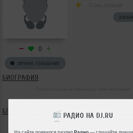
Стань первым!
ДОБАВИ
0
ЛИЧНОЕ СООБЩЕНИЕ
БИОГРАФИЯ
Табула Раса ещё не поделилась своей биографией
БЛОГ
РАДИО НА DJ.RU
Нет записей в блоге
На сайте появился раздел
Радио
— слушайте лучшу