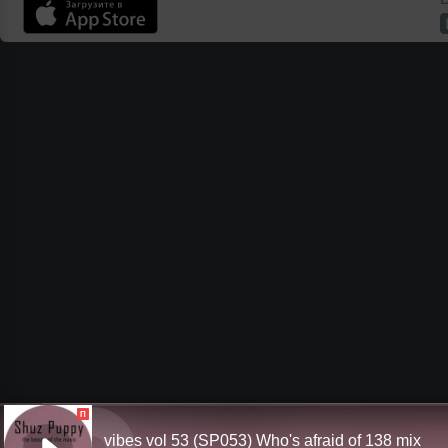
П
vibes vol 53 (SP053) Who's afraid of 138 mix