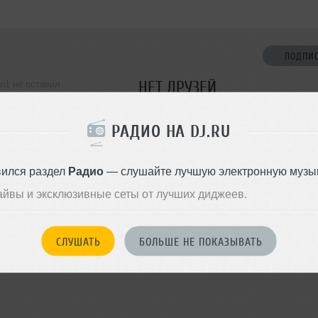
ПОДПИ
НЕТ ДРУЗЕЙ
0n1 не оставил
ормации о себе
Стань первым!
РАДИО НА DJ.RU
ДОБАВИТЬ В ДР
вился раздел
Радио
— слушайте лучшую электронную музык
айвы и эксклюзивные сеты от лучших диджеев.
СЛУШАТЬ
БОЛЬШЕ НЕ ПОКАЗЫВАТЬ