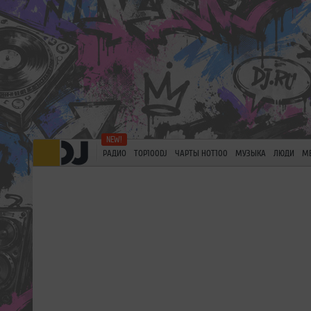
РАДИО
TOP100DJ
ЧАРТЫ HOT100
МУЗЫКА
ЛЮДИ
М