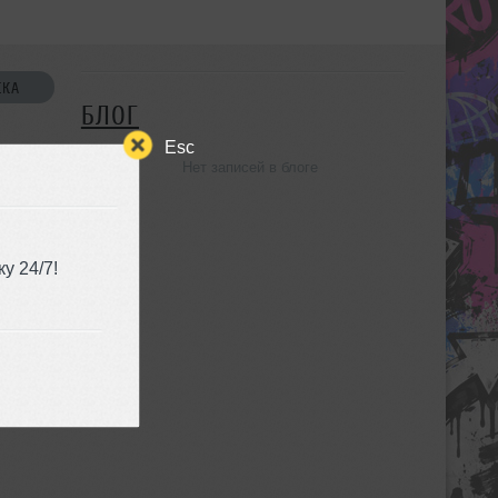
СКА
БЛОГ
Esc
Нет записей в блоге
УЗЬЯ
у 24/7!