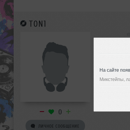
T0N1
t
инф
На сайте поя
Микстейпы, л
0
ЛИЧНОЕ СООБЩЕНИЕ