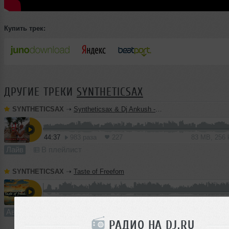
Купить трек:
ДРУГИЕ ТРЕКИ
SYNTHETICSAX
SYNTHETICSAX
➝
Syntheticsax & Dj Ankush - Live saxophone mix from Bastian Riviera (GOA 2026)
44:37
983 раза
227
83 MB, 256
Лайв
В плейлист
SYNTHETICSAX
➝
Taste of Freefom
7:50
525 раз
8
11 MB, 19
Авторский трек
В плейлист
06
РАДИО НА DJ.RU