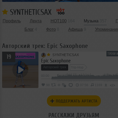
SYNTHETICSAX
Профиль
Лента
HOT100
164
Музыка
357
П
Блог
4
Фото
8
Афиша
9
Упоминани
Авторский трек: Epic Saxophone
ТРЕКИ 
SYNTHETICSAX
19
Epic Saxophone
Авторский трек
Trip-Hop
00:00
</>
98
07:56
1169
ПОДДЕРЖАТЬ АРТИСТА
РАССКАЖИ ДРУЗЬЯМ