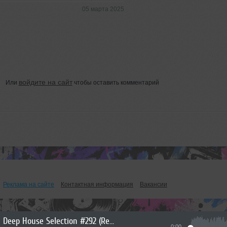
05 марта 2025
войдите на сайт
Или
чтобы оставить комментарий
Реклама на сайте
Контактная информация
Вакансии
Deep House Selection #292 (Record Deep)
0:00