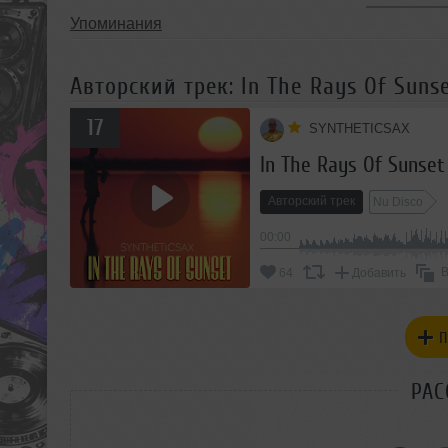
Упоминания
Авторский трек: In The Rays Of Suns
17
SYNTHETICSAX
In The Rays Of Sunset
Авторский трек
Nu Disco
00:00
В
64
Добавить
П
РАС