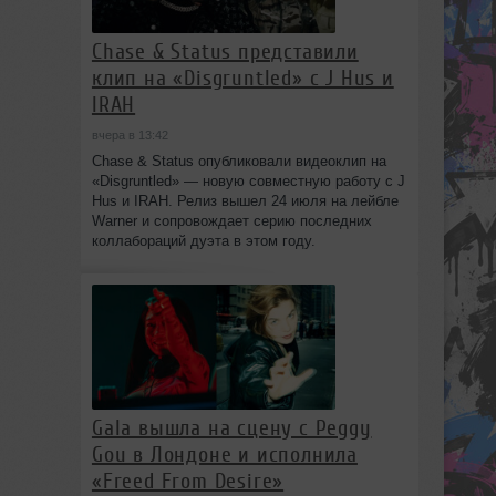
Chase & Status представили
клип на «Disgruntled» с J Hus и
IRAH
вчера в 13:42
Chase & Status опубликовали видеоклип на
«Disgruntled» — новую совместную работу с J
Hus и IRAH. Релиз вышел 24 июля на лейбле
Warner и сопровождает серию последних
коллабораций дуэта в этом году.
Gala вышла на сцену с Peggy
Gou в Лондоне и исполнила
«Freed From Desire»