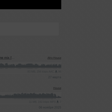
ra (GOA 2026)
Afro House
83 MB, 256 kbps AAC
96
27 марта
House
11 MB, 192 kbps MP3
7
06 ноября 2025