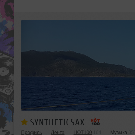
SYNTHETICSAX
Профиль
Лента
HOT100
164
Музыка
35