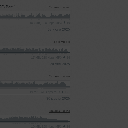
25) Part 1
Organic House
103 MB, 320 kbps MP3
19
07 июля 2025
Deep House
17 MB, 320 kbps MP3
94
20 мая 2025
Organic House
19 MB, 320 kbps MP3
121
30 марта 2025
Melodic House
10 MB, 320 kbps MP3
66