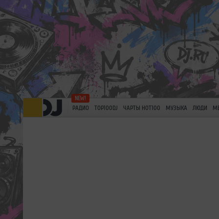
РАДИО
TOP100DJ
ЧАРТЫ HOT100
МУЗЫКА
ЛЮДИ
М