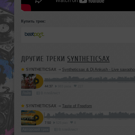
Купить трек:
ДРУГИЕ ТРЕКИ
SYNTHETICSAX
SYNTHETICSAX
➝
Syntheticsax & Dj Ankush - Live saxophone mix from Bastian Rivie
44:37
983 раза
227
Лайв
В плейлист
SYNTHETICSAX
➝
Taste of Freefom
7:50
525 раз
8
Авторский трек
В плейлист