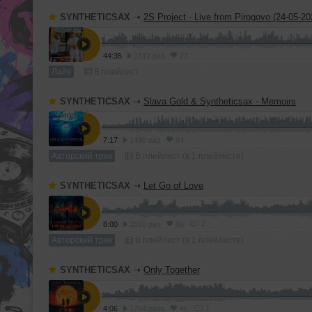
SYNTHETICSAX
➝
2S Project - Live from Pirogovo (24-05-20
44:35
1312 раз
27
Лайв
В плейлист
SYNTHETICSAX
➝
Slava Gold & Syntheticsax - Memoirs
7:17
1490 раз
64
Авторский трек
В плейлист (в 1 плейлисте)
SYNTHETICSAX
➝
Let Go of Love
2
8:00
2810 раз
80
Авторский трек
В плейлист (в 1 плейлисте)
SYNTHETICSAX
➝
Only Together
1
4:06
1764 раза
46