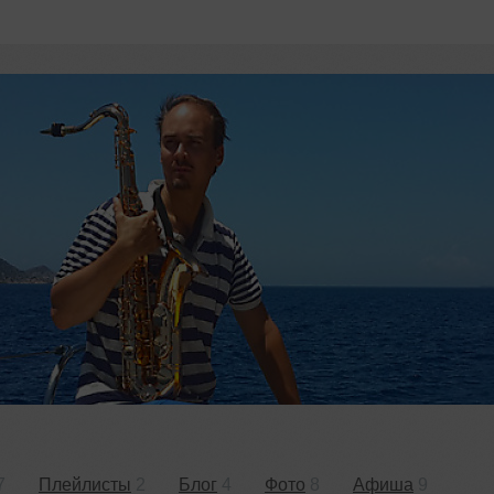
7
Плейлисты
2
Блог
4
Фото
8
Афиша
9