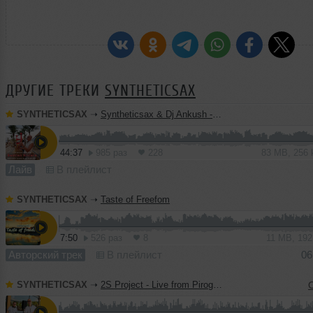
ДРУГИЕ ТРЕКИ
SYNTHETICSAX
SYNTHETICSAX
➝
Syntheticsax & Dj Ankush - Live saxophone mix from Bastian Riviera (GOA 2026)
44:37
985 раз
228
83 MB, 256
Лайв
В плейлист
SYNTHETICSAX
➝
Taste of Freefom
7:50
526 раз
8
11 MB, 19
Авторский трек
В плейлист
06
SYNTHETICSAX
➝
2S Project - Live from Pirogovo (24-05-2025) Part 1