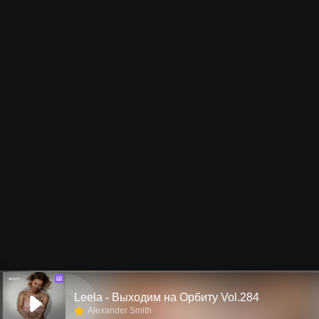
Ш
Leela - Выходим на Орбиту Vol.284
Alexander Smith