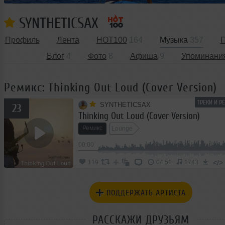
SYNTHETICSAX
Профиль
Лента
HOT100
164
Музыка
357
П
Блог
4
Фото
8
Афиша
9
Упоминани
Ремикс: Thinking Out Loud (Cover Version)
ТРЕКИ И Р
SYNTHETICSAX
23
Thinking Out Loud (Cover Version)
Ремикс
Lounge
00:00
</>
119
04:51
1743
ПОДДЕРЖАТЬ АРТИСТА
РАССКАЖИ ДРУЗЬЯМ