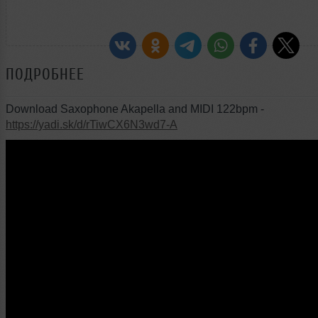
ПОДРОБНЕЕ
Download Saxophone Akapella and MIDI 122bpm -
https://yadi.sk/d/rTiwCX6N3wd7-A