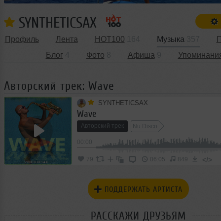
SYNTHETICSAX
Профиль
Лента
HOT100
164
Музыка
357
П
Блог
4
Фото
8
Афиша
9
Упоминани
Авторский трек: Wave
SYNTHETICSAX
Wave
Авторский трек
Nu Disco
00:00
</>
79
06:05
849
ПОДДЕРЖАТЬ АРТИСТА
РАССКАЖИ ДРУЗЬЯМ