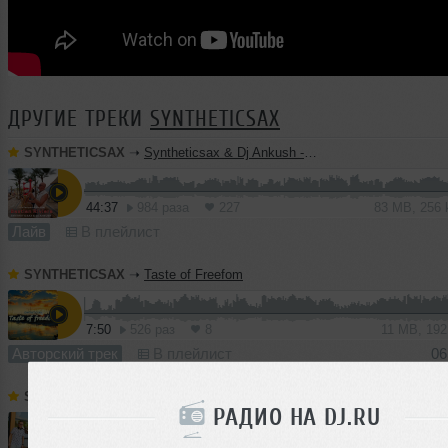
ДРУГИЕ ТРЕКИ
SYNTHETICSAX
SYNTHETICSAX
➝
Syntheticsax & Dj Ankush - Live saxophone mix from Bastian Riviera (GOA 2026)
44:37
984 раза
227
83 MB, 256
Лайв
В плейлист
SYNTHETICSAX
➝
Taste of Freefom
7:50
526 раз
8
11 MB, 19
Авторский трек
В плейлист
06
SYNTHETICSAX
➝
2S Project - Live from Pirogovo (24-05-2025) Part 1
РАДИО НА DJ.RU