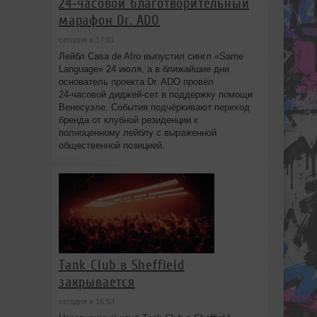
24‑часовой благотворительный
марафон Dr. ADO
сегодня в 17:01
Лейбл Casa de Afro выпустил сингл «Same
Language» 24 июля, а в ближайшие дни
основатель проекта Dr. ADO провёл
24‑часовой диджей‑сет в поддержку помощи
Венесуэле. События подчёркивают переход
бренда от клубной резиденции к
полноценному лейблу с выраженной
общественной позицией.
Tank Club в Sheffield
закрывается
сегодня в 16:53