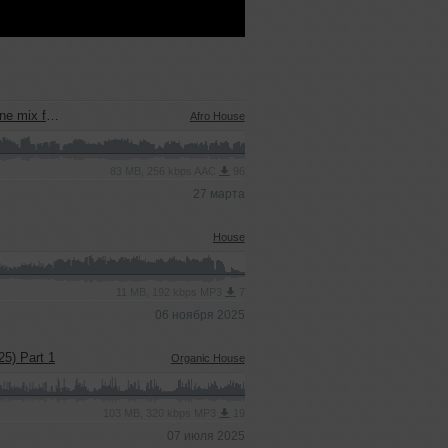
ra (GOA 2026)
Afro House
83 MB, 256 kbps AAC
96
27 марта
House
11 MB, 192 kbps MP3
7
06 ноября 2025
25) Part 1
Organic House
103 MB, 320 kbps MP3
19
07 июля 2025