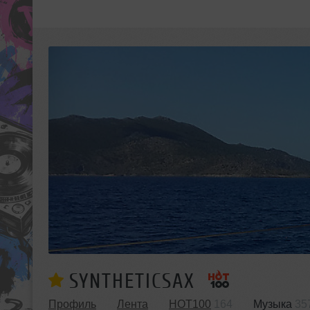
SYNTHETICSAX
Профиль
Лента
HOT100
164
Музыка
35