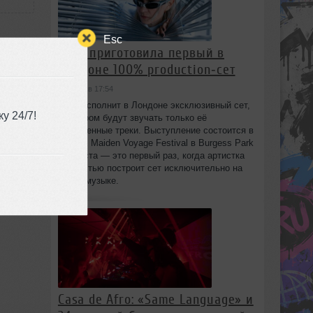
Esc
HAAi приготовила первый в
Лондоне 100% production‑сет
сегодня в 17:54
HAAi исполнит в Лондоне эксклюзивный сет,
у 24/7!
в котором будут звучать только её
:47
собственные треки. Выступление состоится в
рамках Maiden Voyage Festival в Burgess Park
8 августа — это первый раз, когда артистка
полностью построит сет исключительно на
своей музыке.
Casa de Afro: «Same Language» и