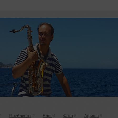
7
Плейлисты
2
Блог
4
Фото
8
Афиша
9