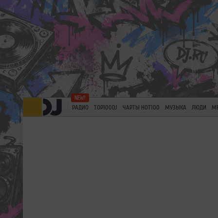
РАДИО
TOP100DJ
ЧАРТЫ HOT100
МУЗЫКА
ЛЮДИ
М