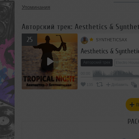
Упоминания
Авторский трек: Aesthetics & Synthet
25
SYNTHETICSAX
Aesthetics & Synthetic
Авторский трек
Electro Hous
00:00
135
Добавить
П
РАС