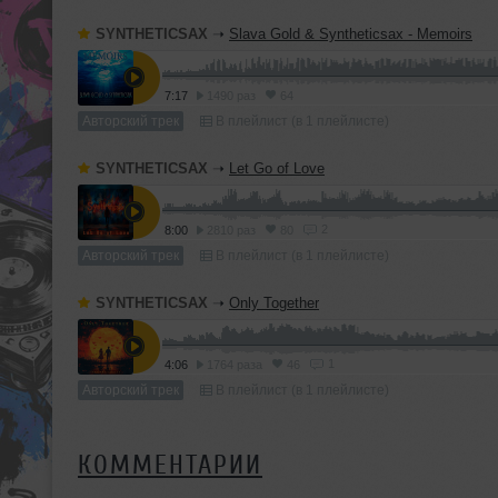
SYNTHETICSAX
➝
Slava Gold & Syntheticsax - Memoirs
7:17
1490 раз
64
Авторский трек
В плейлист (в 1 плейлисте)
SYNTHETICSAX
➝
Let Go of Love
2
8:00
2810 раз
80
Авторский трек
В плейлист (в 1 плейлисте)
SYNTHETICSAX
➝
Only Together
1
4:06
1764 раза
46
Авторский трек
В плейлист (в 1 плейлисте)
КОММЕНТАРИИ