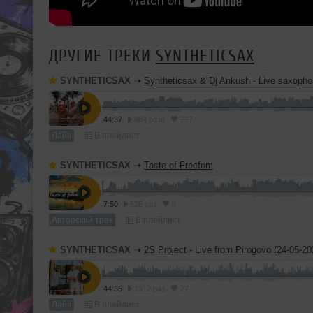
ДРУГИЕ ТРЕКИ
SYNTHETICSAX
SYNTHETICSAX
➝
Syntheticsax & Dj Ankush - Live saxophone mix from Bastian Rivie
44:37
984 раза
227
Лайв
В плейлист
SYNTHETICSAX
➝
Taste of Freefom
7:50
526 раз
8
Авторский трек
В плейлист
SYNTHETICSAX
➝
2S Project - Live from Pirogovo (24-05-20
44:35
1312 раз
27
Лайв
В плейлист