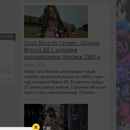
ВЫ 2019
Strut Records готовит сборник
Nigeria 80 с редкими
нигерийскими треками 1980-х
вчера в 17:32
-63:18
Лейбл Strut Records анонсировал новый
сборник нигерийской музыки из 1980-х годов
под названием Nigeria 80. В комплект войдут
13 треков разных жанров, а физический релиз
будет очень лимитированным. Слушать.
Esc