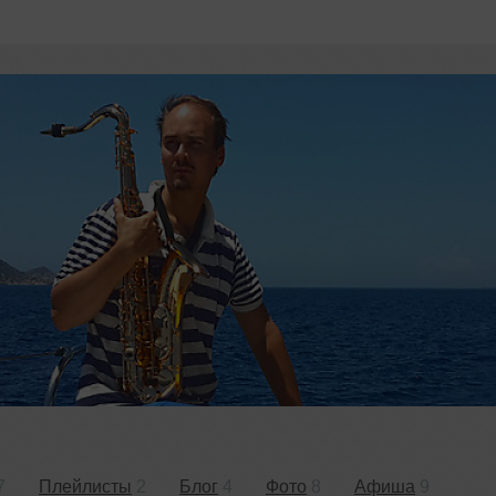
7
Плейлисты
2
Блог
4
Фото
8
Афиша
9