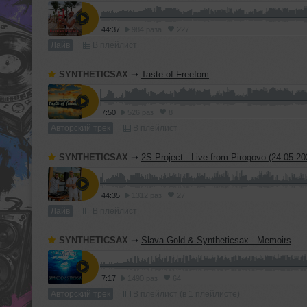
44:37
984 раза
227
Лайв
В плейлист
SYNTHETICSAX
➝
Taste of Freefom
7:50
526 раз
8
Авторский трек
В плейлист
SYNTHETICSAX
➝
2S Project - Live from Pirogovo (24-05-20
44:35
1312 раз
27
Лайв
В плейлист
SYNTHETICSAX
➝
Slava Gold & Syntheticsax - Memoirs
7:17
1490 раз
64
Авторский трек
В плейлист (в 1 плейлисте)