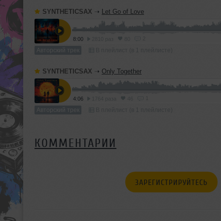
SYNTHETICSAX
➝
Let Go of Love
2
8:00
2810 раз
80
Авторский трек
В плейлист (в 1 плейлисте)
SYNTHETICSAX
➝
Only Together
1
4:06
1764 раза
46
Авторский трек
В плейлист (в 1 плейлисте)
КОММЕНТАРИИ
ЗАРЕГИСТРИРУЙТЕСЬ