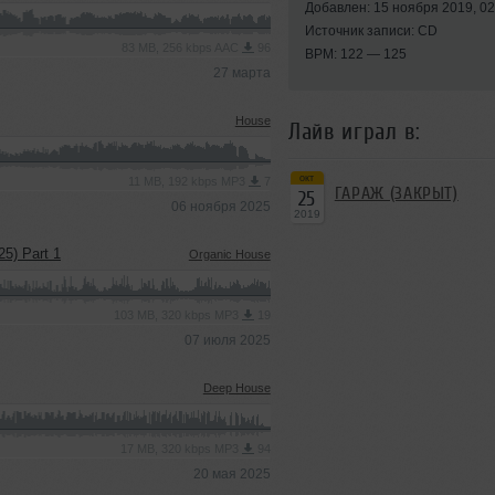
Добавлен: 15 ноября 2019, 02
Источник записи: CD
83 MB, 256 kbps AAC
96
BPM: 122 — 125
27 марта
House
Лайв играл в:
окт
11 MB, 192 kbps MP3
7
ГАРАЖ (ЗАКРЫТ)
25
06 ноября 2025
2019
25) Part 1
Organic House
103 MB, 320 kbps MP3
19
07 июля 2025
Deep House
17 MB, 320 kbps MP3
94
20 мая 2025