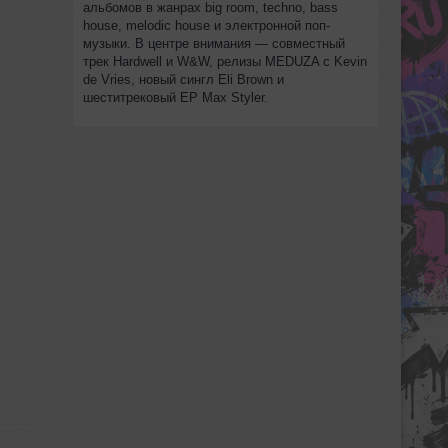
альбомов в жанрах big room, techno, bass
house, melodic house и электронной поп-
музыки. В центре внимания — совместный
трек Hardwell и W&W, релизы MEDUZA с Kevin
de Vries, новый сингл Eli Brown и
шеститрековый EP Max Styler.