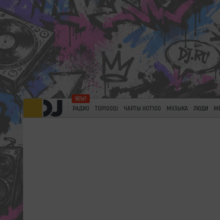
РАДИО
TOP100DJ
ЧАРТЫ HOT100
МУЗЫКА
ЛЮДИ
М