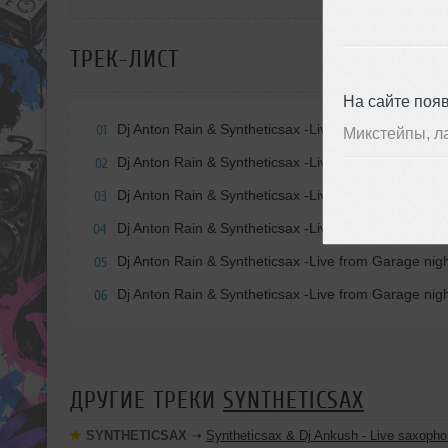
ТРЕК-ЛИСТ
На сайте поя
Dj Anton Rain & Syntheticsax -Live from Garage ni
01
Микстейпы, л
Dj Anton Rain & Syntheticsax -Live from
02
Dj Anton Rain & Syntheticsax -Live from Garage
03
Dj Anton Rain & Syntheticsax -Live from Garage nig
04
Dj Anton Rain & Syntheticsax -Live from Garage nigh
05
Dj Anton Rain & Syntheticsax -Live from Garage nig
06
ДРУГИЕ ТРЕКИ
SYNTHETICSAX
SYNTHETICSAX
➝
Syntheticsax & Dj Ankush - Live saxophone mix from Bastian Rivie