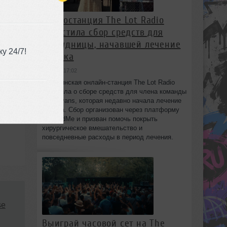
Радиостанция The Lot Radio
запустила сбор средств для
сотрудницы, начавшей лечение
у 24/7!
от рака
вчера в 17:02
Бруклинская онлайн-станция The Lot Radio
объявила о сборе средств для члена команды
Lola Evans, которая недавно начала лечение
от рака. Сбор организован через платформу
GoFundMe и призван помочь покрыть
хирургическое вмешательство и
повседневные расходы в период лечения.
se
Выиграй часовой сет на The