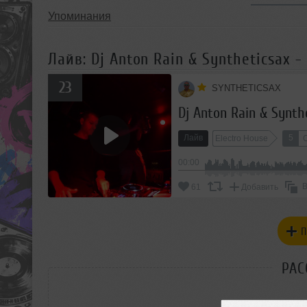
Упоминания
Лайв: Dj Anton Rain & Syntheticsax -
23
SYNTHETICSAX
Dj Anton Rain & Synth
Лайв
5
Electro House
00:00
В
61
Добавить
П
РАС