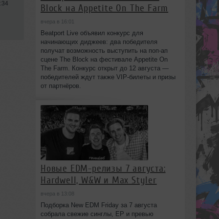
:34
Block на Appetite On The Farm
вчера в 16:01
Beatport Live объявил конкурс для
начинающих диджеев: два победителя
получат возможность выступить на поп‑ап
сцене The Block на фестивале Appetite On
The Farm. Конкурс открыт до 12 августа —
победителей ждут также VIP‑билеты и призы
от партнёров.
Новые EDM-релизы 7 августа:
Hardwell, W&W и Max Styler
вчера в 13:08
Подборка New EDM Friday за 7 августа
собрала свежие синглы, EP и превью