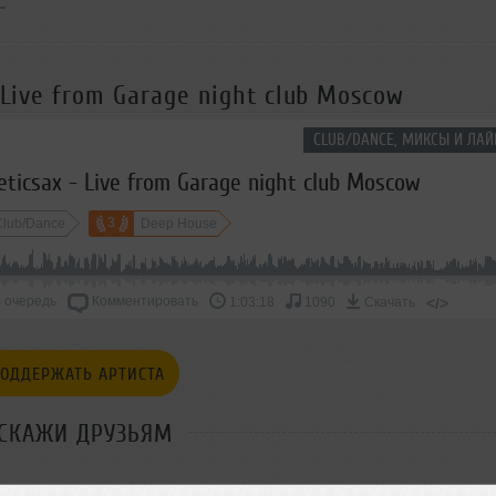
 Live from Garage night club Moscow
CLUB/DANCE, МИКСЫ И ЛАЙ
eticsax - Live from Garage night club Moscow
3
Club/Dance
Deep House
 очередь
Комментировать
</>
1:03:18
1090
Скачать
ОДДЕРЖАТЬ АРТИСТА
СКАЖИ ДРУЗЬЯМ