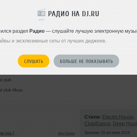
РАДИО НА DJ.RU
вился раздел
Радио
— слушайте лучшую электронную музык
ght club Moscow
айвы и эксклюзивные сеты от лучших диджеев.
СЛУШАТЬ
БОЛЬШЕ НЕ ПОКАЗЫВАТЬ
htow
t club
ht club Mosc
Стили:
Electro House
,
Club/Dance
,
Deep Hou
Записан: 25 октября 2019
ra (GOA 2026)
Afro House