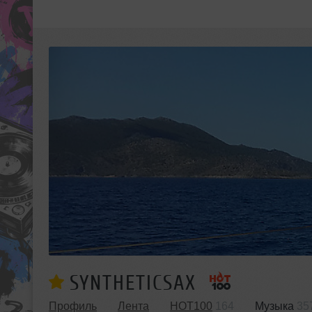
SYNTHETICSAX
Профиль
Лента
HOT100
164
Музыка
35