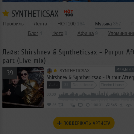
SYNTHETICSAX
Профиль
Лента
HOT100
164
Музыка
357
П
Блог
4
Фото
8
Афиша
9
Упоминани
Лайв: Shirshnev & Syntheticsax - Purpur Af
part (Live mix)
МИКСЫ И Л
SYNTHETICSAX
39
Лайв
22
Deep House
Electro House
12
00:00
Club/Dance
</>
36
1:00:31
545
ПОДДЕРЖАТЬ АРТИСТА