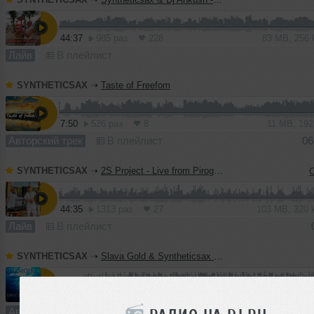
44:37
985 раз
228
83 MB, 256
Лайв
В плейлист
SYNTHETICSAX
➝
Taste of Freefom
7:50
526 раз
8
11 MB, 19
Авторский трек
В плейлист
06
SYNTHETICSAX
➝
2S Project - Live from Pirogovo (24-05-2025) Part 1
44:35
1313 раз
27
103 MB, 320
Лайв
В плейлист
SYNTHETICSAX
➝
Slava Gold & Syntheticsax - Memoirs
7:17
1491 раз
64
17 MB, 320
Авторский трек
В плейлист (в 1 плейлисте)