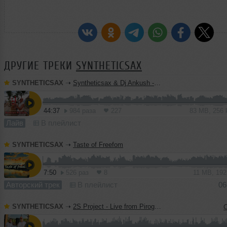
ДРУГИЕ ТРЕКИ
SYNTHETICSAX
SYNTHETICSAX
➝
Syntheticsax & Dj Ankush - Live saxophone mix from Bastian Riviera (GOA 2026)
44:37
984 раза
227
83 MB, 256
Лайв
В плейлист
SYNTHETICSAX
➝
Taste of Freefom
7:50
526 раз
8
11 MB, 19
Авторский трек
В плейлист
06
SYNTHETICSAX
➝
2S Project - Live from Pirogovo (24-05-2025) Part 1