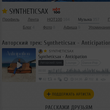
SYNTHETICSAX
Профиль
Лента
HOT100
164
Музыка
357
П
Блог
4
Фото
8
Афиша
9
Упоминани
Авторский трек: Syntheticsax - Anticipatio
SYNTHETICSAX
Syntheticsax - Anticipation
Авторский трек
Lounge
Dance-Pop
00:00
</>
62
04:36
702
ПОДДЕРЖАТЬ АРТИСТА
РАССКАЖИ ДРУЗЬЯМ