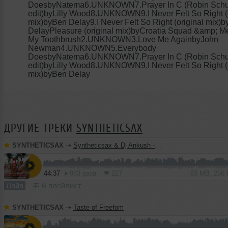
DoesbyNatema6.UNKNOWN7.Prayer In C (Robin Schul
edit)byLilly Wood8.UNKNOWN9.I Never Felt So Right (o
mix)byBen Delay9.I Never Felt So Right (original mix)
DelayPleasure (original mix)byCroatia Squad &amp; 
My Toothbrush2.UNKNOWN3.Love Me AgainbyJohn
Newman4.UNKNOWN5.Everybody
DoesbyNatema6.UNKNOWN7.Prayer In C (Robin Schul
edit)byLilly Wood8.UNKNOWN9.I Never Felt So Right (o
mix)byBen Delay
ДРУГИЕ ТРЕКИ
SYNTHETICSAX
SYNTHETICSAX
➝
Syntheticsax & Dj Ankush - Live saxophone mix from Bastian Riviera (GOA 2026)
44:37
983 раза
227
83 MB, 256
Лайв
В плейлист
SYNTHETICSAX
➝
Taste of Freefom