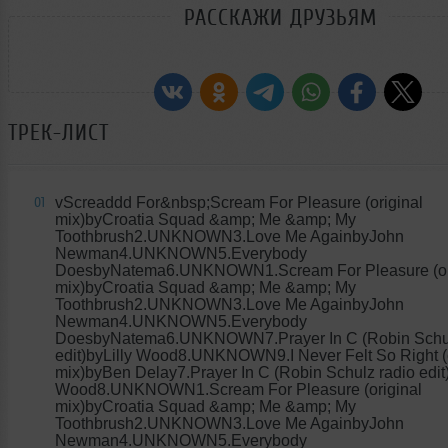
РАССКАЖИ ДРУЗЬЯМ
ТРЕК-ЛИСТ
vScreaddd For&nbsp;Scream For Pleasure (original
01
mix)byCroatia Squad &amp; Me &amp; My
Toothbrush2.UNKNOWN3.Love Me AgainbyJohn
Newman4.UNKNOWN5.Everybody
DoesbyNatema6.UNKNOWN1.Scream For Pleasure (or
mix)byCroatia Squad &amp; Me &amp; My
Toothbrush2.UNKNOWN3.Love Me AgainbyJohn
Newman4.UNKNOWN5.Everybody
DoesbyNatema6.UNKNOWN7.Prayer In C (Robin Schul
edit)byLilly Wood8.UNKNOWN9.I Never Felt So Right (o
mix)byBen Delay7.Prayer In C (Robin Schulz radio edit)
Wood8.UNKNOWN1.Scream For Pleasure (original
mix)byCroatia Squad &amp; Me &amp; My
Toothbrush2.UNKNOWN3.Love Me AgainbyJohn
Newman4.UNKNOWN5.Everybody