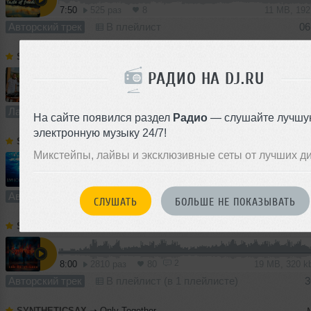
7:50
525 раз
8
11 MB, 19
Авторский трек
В плейлист
06
SYNTHETICSAX
➝
2S Project - Live from Pirogovo (24-05-2025) Part 1
РАДИО НА DJ.RU
44:35
1312 раз
27
103 MB, 320
Лайв
В плейлист
На сайте появился раздел
Радио
— слушайте лучшу
электронную музыку 24/7!
SYNTHETICSAX
➝
Slava Gold & Syntheticsax - Memoirs
Микстейпы, лайвы и эксклюзивные сеты от лучших д
7:17
1490 раз
64
17 MB, 320
Авторский трек
В плейлист (в 1 плейлисте)
СЛУШАТЬ
БОЛЬШЕ НЕ ПОКАЗЫВАТЬ
SYNTHETICSAX
➝
Let Go of Love
2
8:00
2810 раз
80
19 MB, 320 
Авторский трек
В плейлист (в 1 плейлисте)
3
SYNTHETICSAX
➝
Only Together