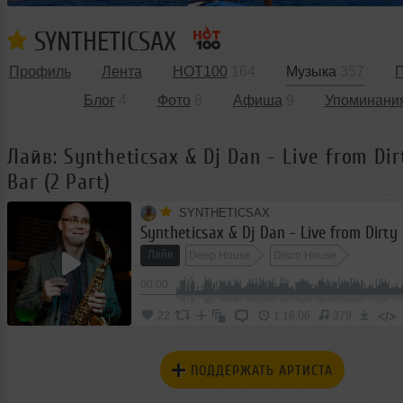
SYNTHETICSAX
Профиль
Лента
HOT100
164
Музыка
357
П
Блог
4
Фото
8
Афиша
9
Упоминани
Лайв: Syntheticsax & Dj Dan - Live from Di
Bar (2 Part)
SYNTHETICSAX
Лайв
Deep House
Disco House
00:00
</>
22
1:16:06
379
ПОДДЕРЖАТЬ АРТИСТА