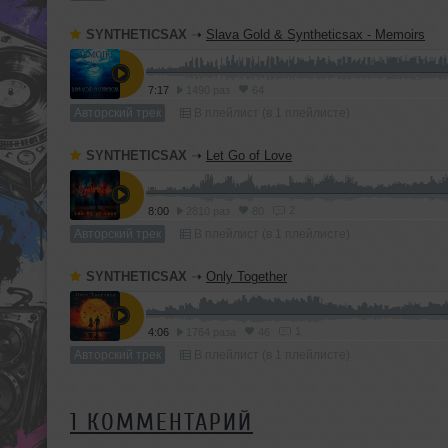
SYNTHETICSAX
➝
Slava Gold & Syntheticsax - Memoirs
7:17
1490 раз
64
Авторский трек
В плейлист (в 1 плейлисте)
SYNTHETICSAX
➝
Let Go of Love
2
8:00
2810 раз
80
Авторский трек
В плейлист (в 1 плейлисте)
SYNTHETICSAX
➝
Only Together
1
4:06
1764 раза
46
Авторский трек
В плейлист (в 1 плейлисте)
1 КОММЕНТАРИЙ