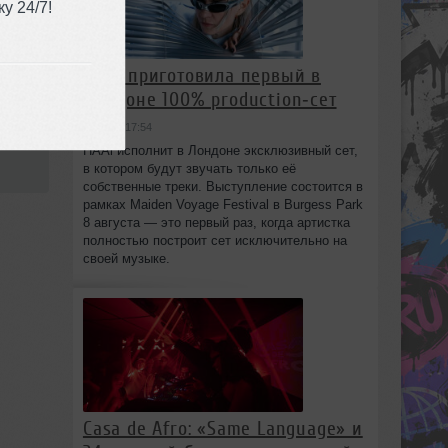
у 24/7!
o
HAAi приготовила первый в
Лондоне 100% production‑сет
вчера в 17:54
15:33
HAAi исполнит в Лондоне эксклюзивный сет,
в котором будут звучать только её
собственные треки. Выступление состоится в
рамках Maiden Voyage Festival в Burgess Park
8 августа — это первый раз, когда артистка
полностью построит сет исключительно на
своей музыке.
Casa de Afro: «Same Language» и