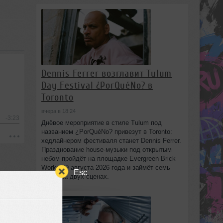
Dennis Ferrer возглавит Tulum
Day Festival ¿PorQuéNo? в
Toronto
вчера в 18:24
-3:23
Днёвое мероприятие в стиле Tulum под
названием ¿PorQuéNo? привезут в Toronto:
хедлайнером фестиваля станет Dennis Ferrer.
Празднование house-музыки под открытым
небом пройдёт на площадке Evergreen Brick
Works 29 августа 2026 года и займёт семь
Esc
часов на двух сценах.