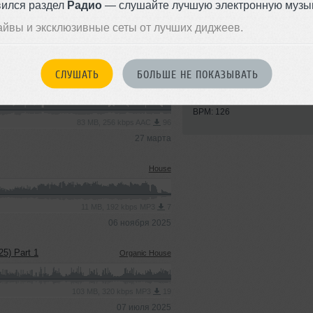
вился раздел
Радио
— слушайте лучшую электронную музык
айвы и эксклюзивные сеты от лучших диджеев.
Стили:
Nu Disco
,
Disc
House
,
Deep House
СЛУШАТЬ
БОЛЬШЕ НЕ ПОКАЗЫВАТЬ
Записан: 08 февраля 2015
ra (GOA 2026)
Afro House
Добавлен: 08 февраля 2015, 
BPM: 126
83 MB, 256 kbps AAC
96
27 марта
House
11 MB, 192 kbps MP3
7
06 ноября 2025
25) Part 1
Organic House
103 MB, 320 kbps MP3
19
07 июля 2025