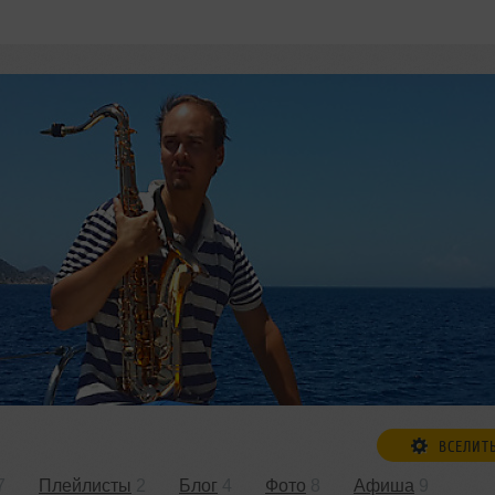
ВСЕЛИТ
7
Плейлисты
2
Блог
4
Фото
8
Афиша
9