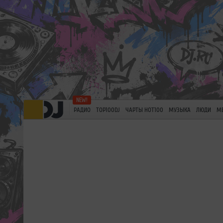
РАДИО
TOP100DJ
ЧАРТЫ HOT100
МУЗЫКА
ЛЮДИ
М