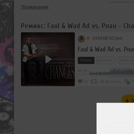
Упоминания
Ремикс: Faul & Wad Ad vs. Pnau - Cha
SYNTHETICSAX
Faul & Wad Ad vs. Pna
Ремикс
Nu Disco
Disco H
00:00
В
33
Добавить
П
РАС