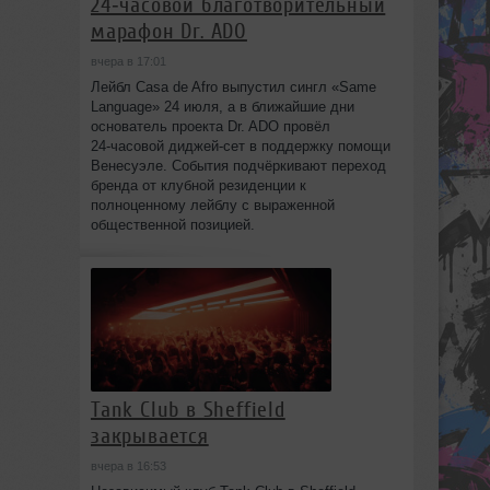
24‑часовой благотворительный
марафон Dr. ADO
вчера в 17:01
Лейбл Casa de Afro выпустил сингл «Same
Language» 24 июля, а в ближайшие дни
основатель проекта Dr. ADO провёл
24‑часовой диджей‑сет в поддержку помощи
Венесуэле. События подчёркивают переход
бренда от клубной резиденции к
полноценному лейблу с выраженной
общественной позицией.
Tank Club в Sheffield
закрывается
вчера в 16:53