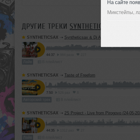
На сайте поя
Микстейпы, л
ДРУГИЕ ТРЕКИ
SYNTHETICSAX
SYNTHETICSAX
➝
Syntheticsax & Dj Ankush - Live saxophone mix from Bastian Rivie
44:37
984 раза
227
Лайв
В плейлист
SYNTHETICSAX
➝
Taste of Freefom
7:50
526 раз
8
Авторский трек
В плейлист
SYNTHETICSAX
➝
2S Project - Live from Pirogovo (24-05-20
44:35
1312 раз
27
Лайв
В плейлист