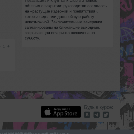
Независимый клуб Tank Club в Sheffield
объявил о закрытии: руководство сослалось
на «растущие издержки и препятствия»,
которые сделали дальнейшую работу
невозможной. Заключительные вечеринки
запланированы на ближайшие выходные,
закрывающая вечеринка назначена на
субботу.
−
+
1
Будь в курсе: