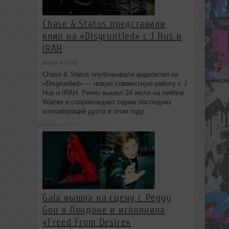
Chase & Status представили
клип на «Disgruntled» с J Hus и
IRAH
вчера в 13:42
Chase & Status опубликовали видеоклип на
«Disgruntled» — новую совместную работу с J
Hus и IRAH. Релиз вышел 24 июля на лейбле
Warner и сопровождает серию последних
коллабораций дуэта в этом году.
Gala вышла на сцену с Peggy
Gou в Лондоне и исполнила
«Freed From Desire»