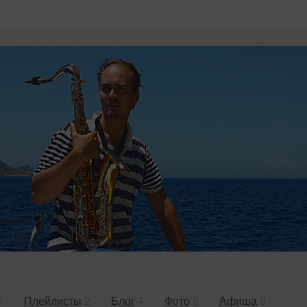
7
Плейлисты
2
Блог
4
Фото
8
Афиша
9