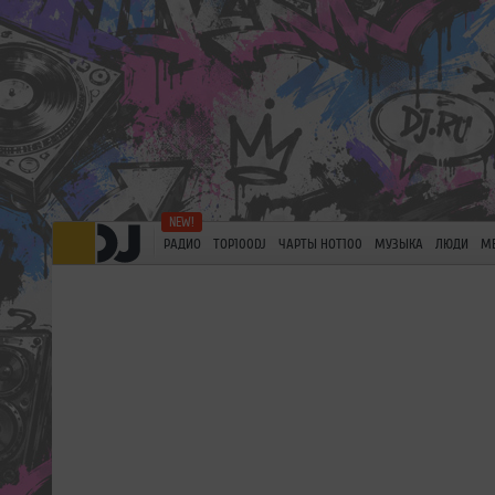
РАДИО
TOP100DJ
ЧАРТЫ HOT100
МУЗЫКА
ЛЮДИ
М