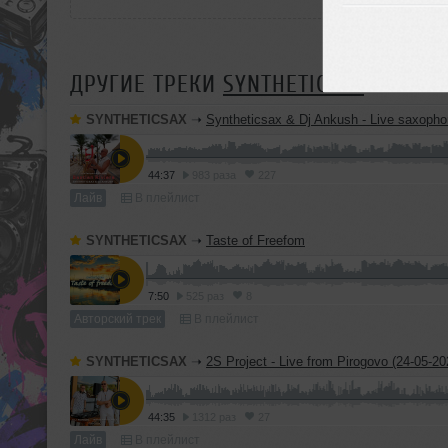
ДРУГИЕ ТРЕКИ
SYNTHETICSAX
SYNTHETICSAX
➝
Syntheticsax & Dj Ankush - Live saxophone mix from Bastian Rivie
44:37
983 раза
227
Лайв
В плейлист
SYNTHETICSAX
➝
Taste of Freefom
7:50
525 раз
8
Авторский трек
В плейлист
SYNTHETICSAX
➝
2S Project - Live from Pirogovo (24-05-20
44:35
1312 раз
27
Лайв
В плейлист