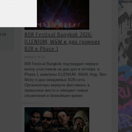
808 Festival Bangkok 2026:
9:28
ILLENIUM, W&W и два громких
B2B в Phase 1
вчера в 14:12
808 Festival Bangkok подтвердил первую
волну участников на два дня в октябре: в
Phase 1 заявлены ILLENIUM, W&W, Argy, Ben
Nicky и два ожидаемых B2B-сета.
Организаторы вернули фестиваль в
привычное место и обещают новые
объявления в ближайшее время.