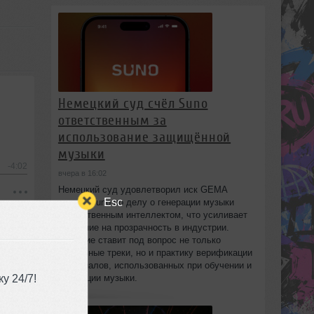
Немецкий суд счёл Suno
ответственным за
использование защищённой
музыки
-4:02
вчера в 16:02
Немецкий суд удовлетворил иск GEMA
Esc
против Suno по делу о генерации музыки
искусственным интеллектом, что усиливает
давление на прозрачность в индустрии.
Решение ставит под вопрос не только
отдельные треки, но и практику верификации
материалов, использованных при обучении и
у 24/7!
генерации музыки.