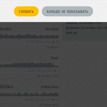
СЛУШАТЬ
БОЛЬШЕ НЕ ПОКАЗЫВАТЬ
Стиль:
Dance-Pop
Записан: 28 октября 2014
Добавлен: 29 октября 2014, 0
ra (GOA 2026)
Afro House
BPM: 90
83 MB, 256 kbps AAC
96
27 марта
House
11 MB, 192 kbps MP3
7
06 ноября 2025
25) Part 1
Organic House
103 MB, 320 kbps MP3
19
07 июля 2025