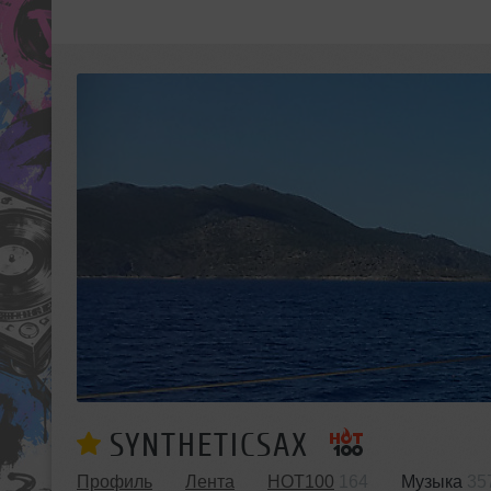
SYNTHETICSAX
Профиль
Лента
HOT100
164
Музыка
35