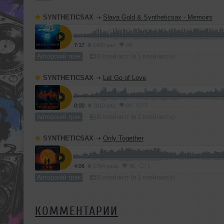
SYNTHETICSAX
➝
Slava Gold & Syntheticsax - Memoirs
7:17
1490 раз
64
Авторский трек
В плейлист (в 1 плейлисте)
SYNTHETICSAX
➝
Let Go of Love
2
8:00
2810 раз
80
Авторский трек
В плейлист (в 1 плейлисте)
SYNTHETICSAX
➝
Only Together
1
4:06
1764 раза
46
Авторский трек
В плейлист (в 1 плейлисте)
КОММЕНТАРИИ