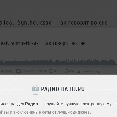
s feat. Syntheticsax - Так говорят во сне
 feat. Syntheticsax - Так говорят во сне
 очередь
Комментировать
</>
04:02
834
Скачать
РАДИО НА DJ.RU
ОДДЕРЖАТЬ АРТИСТА
СКАЖИ ДРУЗЬЯМ
вился раздел
Радио
— слушайте лучшую электронную музык
айвы и эксклюзивные сеты от лучших диджеев.