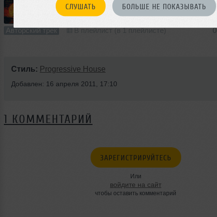
СЛУШАТЬ
БОЛЬШЕ НЕ ПОКАЗЫВАТЬ
1
4:06
1764 раза
46
10 MB, 320
Авторский трек
В плейлист (в 1 плейлисте)
0
Стиль:
Progressive House
Добавлен: 16 апреля 2011, 17:10
1 КОММЕНТАРИЙ
ЗАРЕГИСТРИРУЙТЕСЬ
Или
войдите на сайт
чтобы оставить комментарий