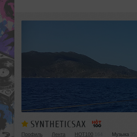
SYNTHETICSAX
Профиль
Лента
HOT100
164
Музыка
35