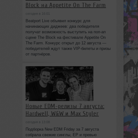
Block на Appetite On The Farm
сегодня в 16:01
Beatport Live объявил конкурс для
начинающих диджеев: два победителя
получат возможность выступить на поп‑ап
сцене The Block на фестивале Appetite On
The Farm. Конкурс открыт до 12 августа —
победителей ждут также VIP‑билеты и призы
от партнёров.
Новые EDM-релизы 7 августа:
Hardwell, W&W и Max Styler
сегодня в 13:08
Подборка New EDM Friday за 7 августа
собрала свежие синглы, EP и превью