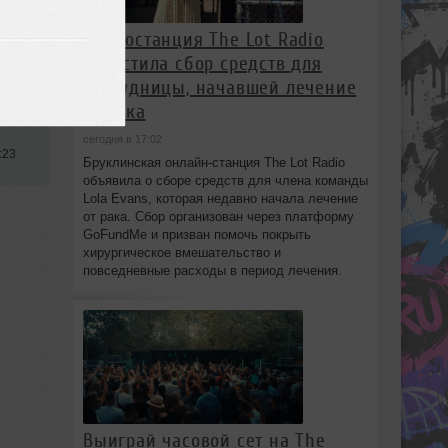
Радиостанция The Lot Radio
запустила сбор средств для
сотрудницы, начавшей лечение
от рака
сегодня в 17:02
:23
Бруклинская онлайн-станция The Lot Radio
объявила о сборе средств для члена команды
Lola Evans, которая недавно начала лечение
от рака. Сбор организован через платформу
GoFundMe и призван помочь покрыть
хирургическое вмешательство и
повседневные расходы в период лечения.
Выиграй часовой сет на The