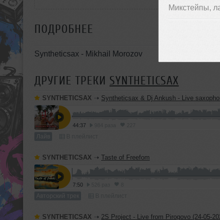
Микстейпы, л
ПОДРОБНЕЕ
Syntheticsax - Mikhail Morozov
ДРУГИЕ ТРЕКИ
SYNTHETICSAX
SYNTHETICSAX
➝
Syntheticsax & Dj Ankush - Live saxophone mix from Bastian Rivie
44:37
984 раза
227
Лайв
В плейлист
SYNTHETICSAX
➝
Taste of Freefom
7:50
526 раз
8
Авторский трек
В плейлист
SYNTHETICSAX
➝
2S Project - Live from Pirogovo (24-05-20