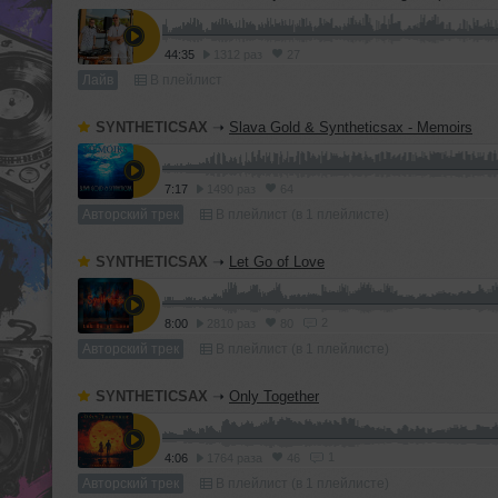
44:35
1312 раз
27
Лайв
В плейлист
SYNTHETICSAX
➝
Slava Gold & Syntheticsax - Memoirs
7:17
1490 раз
64
Авторский трек
В плейлист (в 1 плейлисте)
SYNTHETICSAX
➝
Let Go of Love
2
8:00
2810 раз
80
Авторский трек
В плейлист (в 1 плейлисте)
SYNTHETICSAX
➝
Only Together
1
4:06
1764 раза
46
Авторский трек
В плейлист (в 1 плейлисте)