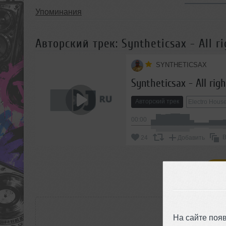
Упоминания
Авторский трек: Syntheticsax - All rig
SYNTHETICSAX
Syntheticsax - All righ
Авторский трек
Electro Hous
00:00
В
24
Добавить
П
РАС
На сайте поя