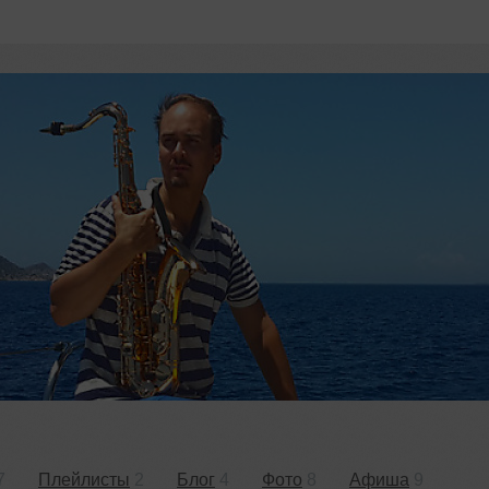
7
Плейлисты
2
Блог
4
Фото
8
Афиша
9