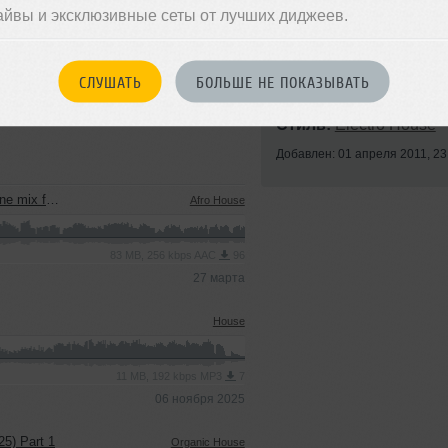
айвы и эксклюзивные сеты от лучших диджеев.
СЛУШАТЬ
БОЛЬШЕ НЕ ПОКАЗЫВАТЬ
Стиль:
Electro House
Добавлен: 01 апреля 2011, 23
ra (GOA 2026)
Afro House
83 MB, 256 kbps AAC
96
27 марта
House
11 MB, 192 kbps MP3
7
06 ноября 2025
25) Part 1
Organic House