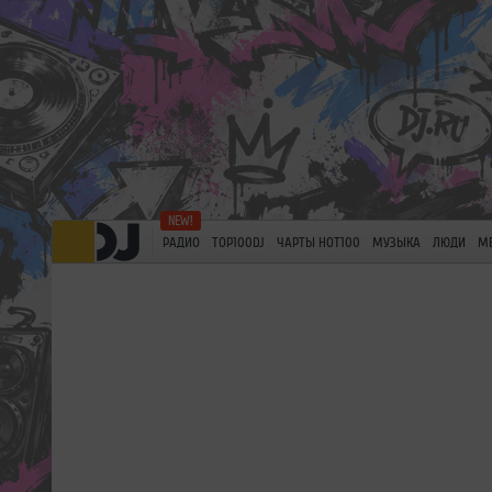
РАДИО
TOP100DJ
ЧАРТЫ HOT100
МУЗЫКА
ЛЮДИ
М