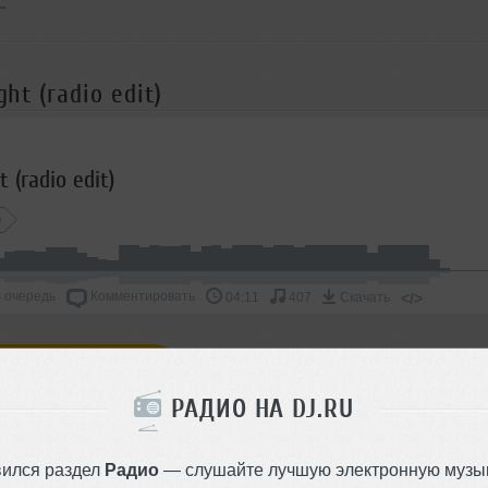
ht (radio edit)
t (radio edit)
e
 очередь
Комментировать
</>
04:11
407
Скачать
ОДДЕРЖАТЬ АРТИСТА
РАДИО НА DJ.RU
СКАЖИ ДРУЗЬЯМ
вился раздел
Радио
— слушайте лучшую электронную музык