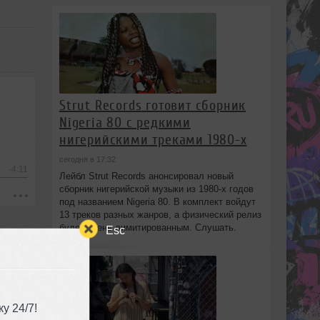
Strut Records готовит сборник
Nigeria 80 с редкими
нигерийскими треками 1980-х
сегодня в 17:32
-4:11
Лейбл Strut Records анонсировал новый
сборник нигерийской музыки из 1980-х годов
под названием Nigeria 80. В комплект войдут
13 треков разных жанров, а физический релиз
будет очень лимитированным. Слушать.
Esc
у 24/7!