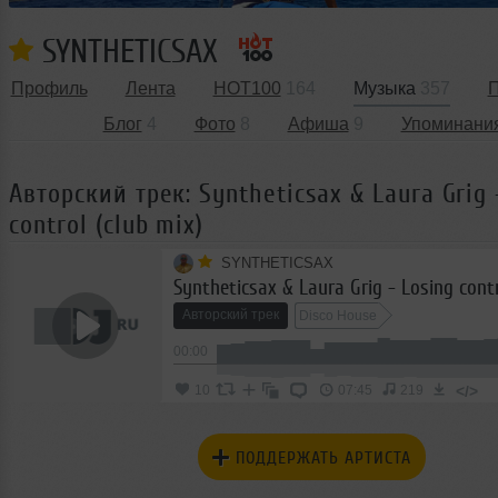
SYNTHETICSAX
Профиль
Лента
HOT100
164
Музыка
357
П
Блог
4
Фото
8
Афиша
9
Упоминани
Авторский трек: Syntheticsax & Laura Grig 
control (club mix)
SYNTHETICSAX
Syntheticsax & Laura Grig - Losing contr
Авторский трек
Disco House
00:00
</>
10
07:45
219
ПОДДЕРЖАТЬ АРТИСТА