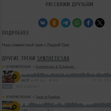
РАССКАЖИ ДРУЗЬЯМ
ПОДРОБНЕЕ
Наш совместный трек с Лаурой Григ
ДРУГИЕ ТРЕКИ
SYNTHETICSAX
SYNTHETICSAX
➝
Syntheticsax & Dj Ankush - Live saxophone mix from Bastian Riviera (GOA 2026)
44:37
985 раз
228
83 MB, 256
Лайв
В плейлист
SYNTHETICSAX
➝
Taste of Freefom
7:50
526 раз
8
11 MB, 19