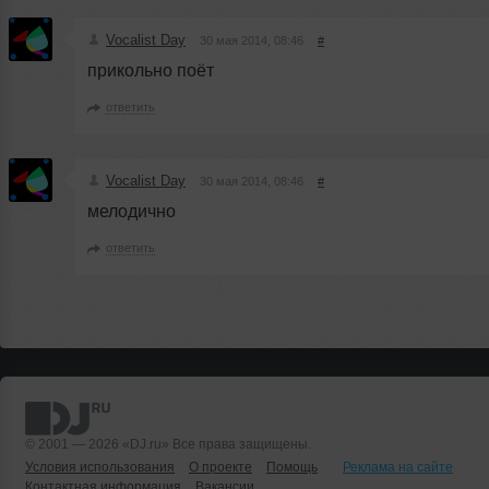
Vocalist Day
30 мая 2014, 08:46
#
прикольно поёт
ответить
Vocalist Day
30 мая 2014, 08:46
#
мелодично
ответить
© 2001 — 2026 «DJ.ru» Все права защищены.
Условия использования
О проекте
Помощь
Реклама на сайте
Контактная информация
Вакансии