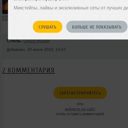
Микстейпы, лайвы и эксклюзивные сеты от лучших д
1
4:06
1764 раза
46
10 MB, 320
Авторский трек
В плейлист (в 1 плейлисте)
0
СЛУШАТЬ
БОЛЬШЕ НЕ ПОКАЗЫВАТЬ
Стиль:
Disco House
Добавлен: 29 июня 2010, 14:57
2 КОММЕНТАРИЯ
ЗАРЕГИСТРИРУЙТЕСЬ
Или
войдите на сайт
чтобы оставить комментарий