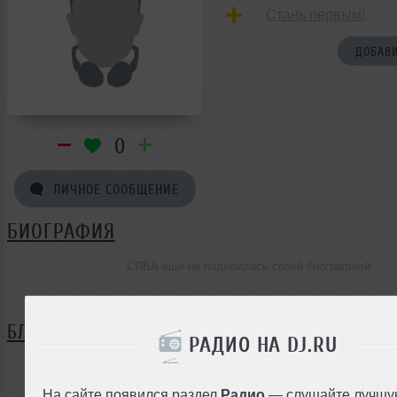
Стань первым!
ДОБАВИ
0
ЛИЧНОЕ СООБЩЕНИЕ
БИОГРАФИЯ
СЯВА ещё не поделилась своей биографией
БЛОГ
РАДИО НА DJ.RU
Нет записей в блоге
На сайте появился раздел
Радио
— слушайте лучшу