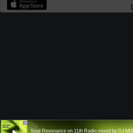
Ш
Soul Resonance on 11th Radio mixed by DJ M