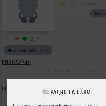
Стань первым!
ДОБАВИ
0
ЛИЧНОЕ СООБЩЕНИЕ
БИОГРАФИЯ
SVETILO ещё не поделился своей биографией
БЛОГ
РАДИО НА DJ.RU
Нет записей в блоге
На сайте появился раздел
Радио
— слушайте лучшу