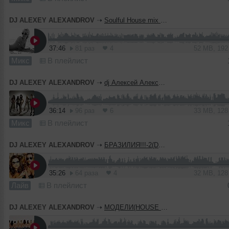
DJ ALEXEY ALEXANDROV
➝
Soulful House mix (dj Алексей Александров)
37:46
81 раз
4
52 MB, 19
Микс
В плейлист
DJ ALEXEY ALEXANDROV
➝
dj Алексей Александров - КОМУ за 30 (house mix)
36:14
96 раз
6
33 MB, 12
Микс
В плейлист
DJ ALEXEY ALEXANDROV
➝
БРАЗИЛИЯ!!!-2(DJ АЛЕКСЕЙ Александров микс)
35:26
64 раза
4
32 MB, 12
Лайв
В плейлист
DJ ALEXEY ALEXANDROV
➝
МОДЕЛИ(HOUSE MIX dj Алексей Александров)