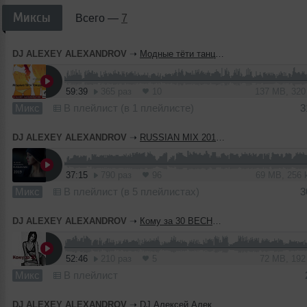
Миксы
Всего —
7
DJ ALEXEY ALEXANDROV
➝
Модные тёти танцуют 2018 - DJ ALEXEY ALEXANDROV
59:39
365 раз
10
137 MB, 32
Микс
В плейлист (в 1 плейлисте)
3
DJ ALEXEY ALEXANDROV
➝
RUSSIAN MIX 2019 - DJ ALEXEY ALEXANDROV
37:15
790 раз
96
69 MB, 256
Микс
В плейлист (в 5 плейлистах)
3
DJ ALEXEY ALEXANDROV
➝
Кому за 30 ВЕСНА (DJ Алексей Александров MIX)
52:46
210 раз
5
72 MB, 19
Микс
В плейлист
DJ ALEXEY ALEXANDROV
➝
DJ Алексей Александров HOUSE MIX(Танцы для Светланы 2015)