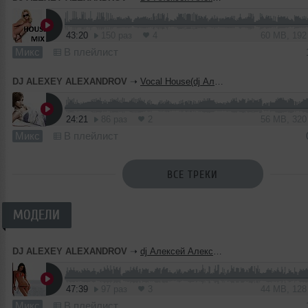
43:20
150 раз
4
60 MB, 19
Микс
В плейлист
DJ ALEXEY ALEXANDROV
➝
Vocal House(dj Алексей Александров микс)
24:21
86 раз
2
56 MB, 32
Микс
В плейлист
ВСЕ ТРЕКИ
МОДЕЛИ
DJ ALEXEY ALEXANDROV
➝
dj Алексей Александров - Кому за 30 ч-4 (house mix)
47:39
97 раз
3
44 MB, 12
Микс
В плейлист