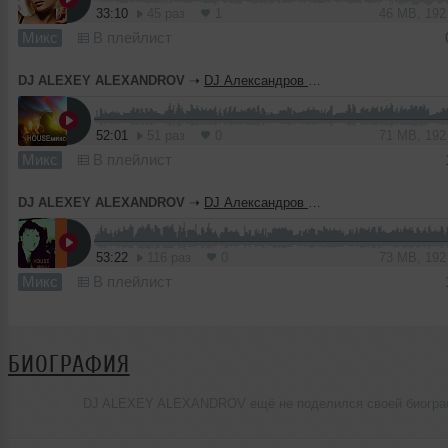
33:10
45 раз
1
46 MB, 19
Микс
В плейлист
DJ ALEXEY ALEXANDROV
➝
DJ Александров HOUSE микс-2
52:01
51 раз
0
71 MB, 19
Микс
В плейлист
DJ ALEXEY ALEXANDROV
➝
DJ Александров HOUSE микс-1
53:22
116 раз
0
73 MB, 19
Микс
В плейлист
БИОГРАФИЯ
DJ ALEXEY ALEXANDROV ещё не поделился своей биогр