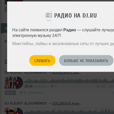
32:13
37 раз
1
30 MB, 12
Микс
В плейлист
РАДИО НА DJ.RU
ae музыка
На сайте появился раздел
Радио
— слушайте лучшу
электронную музыку 24/7!
DJ ALEXEY ALEXANDROV
➝
Кому за 30 (house mix dj Алексей Александров)
Микстейпы, лайвы и эксклюзивные сеты от лучших д
29:58
61 раз
0
27 MB, 12
СЛУШАТЬ
БОЛЬШЕ НЕ ПОКАЗЫВАТЬ
Микс
В плейлист
DJ ALEXEY ALEXANDROV
➝
HOUSEMIX-2 2015(DJ Алексей Александров микс)
29:04
49 раз
1
40 MB, 19
Микс
В плейлист
DJ ALEXEY ALEXANDROV
➝
GOLDMIX(dj Алексей Александров)