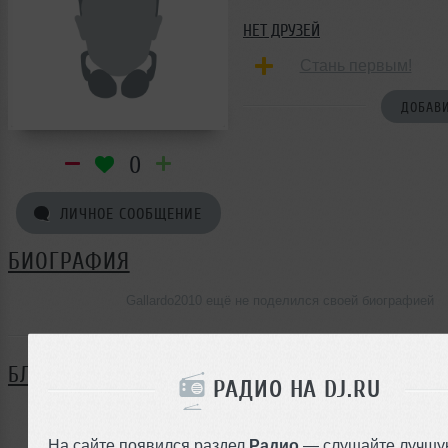
НЕТ ДРУЗЕЙ
Стань первым!
ДОБАВИ
0
ЛИЧНОЕ СООБЩЕНИЕ
БИОГРАФИЯ
Gallardo2010 ещё не поделился своей биографией
БЛОГ
РАДИО НА DJ.RU
Нет записей в блоге
На сайте появился раздел
Радио
— слушайте лучшу