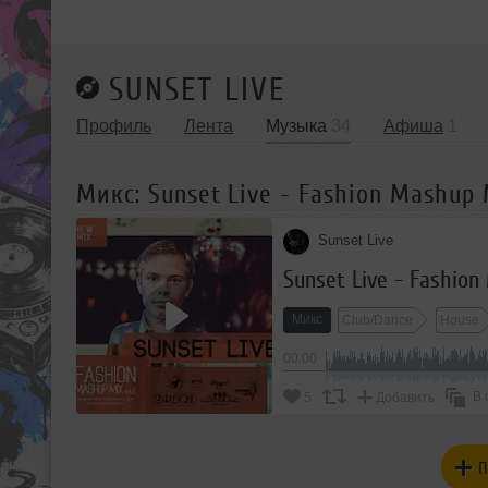
SUNSET LIVE
Профиль
Лента
Музыка
34
Афиша
1
Микс: Sunset Live - Fashion Mashup M
Sunset Live
Sunset Live - Fashion
Микс
Club/Dance
House
00:00
В 
5
Добавить
П