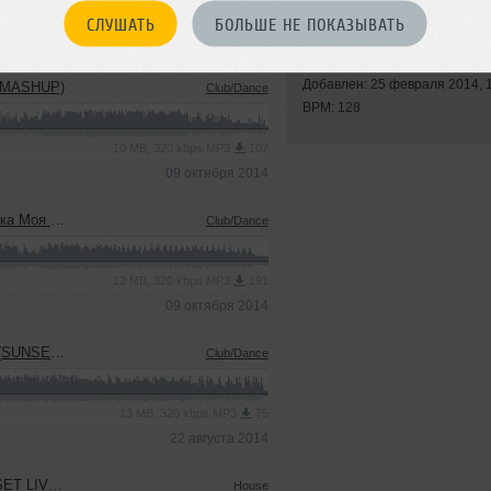
СЛУШАТЬ
БОЛЬШЕ НЕ ПОКАЗЫВАТЬ
Стили:
Club/Dance
,
Ho
Записан: 31 января 2014
Добавлен: 25 февраля 2014, 
VE MASHUP)
Club/Dance
BPM: 128
10 MB, 320 kbps MP3
107
09 октября 2014
av Mashup Mix)
Club/Dance
12 MB, 320 kbps MP3
191
09 октября 2014
VE MASHUP)
Club/Dance
13 MB, 320 kbps MP3
75
22 августа 2014
E MASHUP)
House