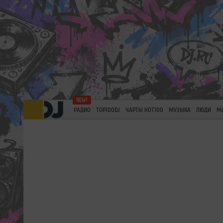
РАДИО
TOP100DJ
ЧАРТЫ HOT100
МУЗЫКА
ЛЮДИ
М