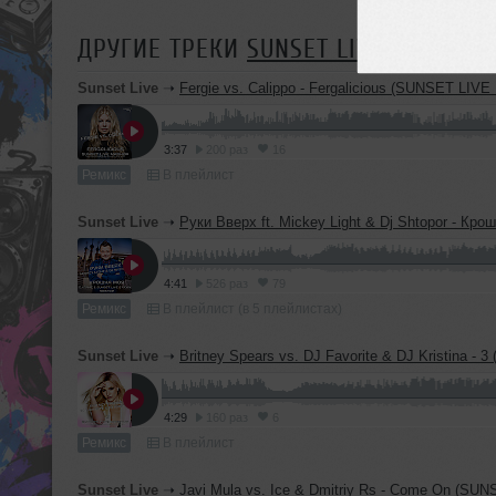
ДРУГИЕ ТРЕКИ
SUNSET LIVE
Sunset Live
➝
Fergie vs. Calippo - Fergalicious (SUNSET LI
3:37
200 раз
16
Ремикс
В плейлист
Sunset Live
➝
Руки Вверх ft. Mickey Light & Dj Shtopor - Крошка Моя (Dj Fame,Sunset Live vs. Ud
4:41
526 раз
79
Ремикс
В плейлист (в 5 плейлистах)
Sunset Live
➝
Britney Spears vs. DJ Favorite & DJ Kristina - 3 (SUNSET LI
4:29
160 раз
6
Ремикс
В плейлист
Sunset Live
➝
Javi Mula vs. Ice & Dmitriy Rs - Come On (SUNSET LIV