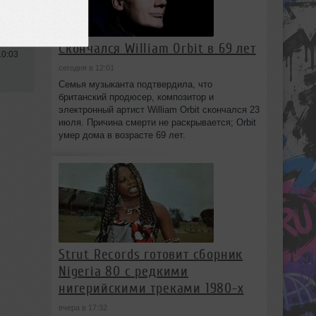
use
Скончался William Orbit в 69 лет
10:03
сегодня в 12:01
Семья музыканта подтвердила, что
британский продюсер, композитор и
электронный артист William Orbit скончался 23
июля. Причина смерти не раскрывается; Orbit
умер дома в возрасте 69 лет.
Strut Records готовит сборник
Nigeria 80 с редкими
нигерийскими треками 1980-х
вчера в 17:32