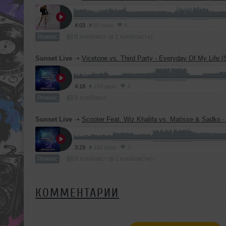
4:03
83 раза
4
Ремикс
В плейлист (в 1 плейлисте)
Sunset Live
➝
Vicetone vs. Third Party - Everyday Of My Life (SUNSET LI
4:18
243 раза
4
Ремикс
В плейлист
Sunset Live
➝
Scooter Feat. Wiz Khalifa vs. Matisse & Sadko - Bigroom Blitz (SUNSET 
3:29
162 раза
7
Ремикс
В плейлист (в 1 плейлисте)
КОММЕНТАРИИ