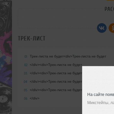
РАС
ТРЕК-ЛИСТ
Трек-листа не будет<div>Трек-листа не будет
01
</div><div>Трек-листа не будет
02
</div><div>Трек-листа не будет
03
</div><div>Трек-листа не будет
04
</div><div>Трек-листа не будет
05
На сайте поя
</div>
06
Микстейпы, л