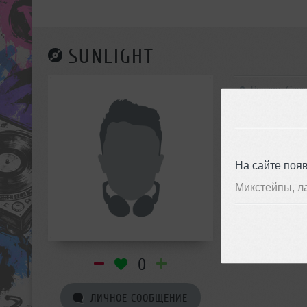
SUNLIGHT
Россия, Санк
На сайте поя
Микстейпы, л
0
ЛИЧНОЕ СООБЩЕНИЕ