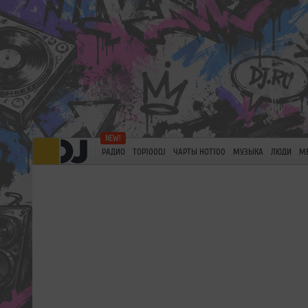
РАДИО
TOP100DJ
ЧАРТЫ HOT100
МУЗЫКА
ЛЮДИ
М