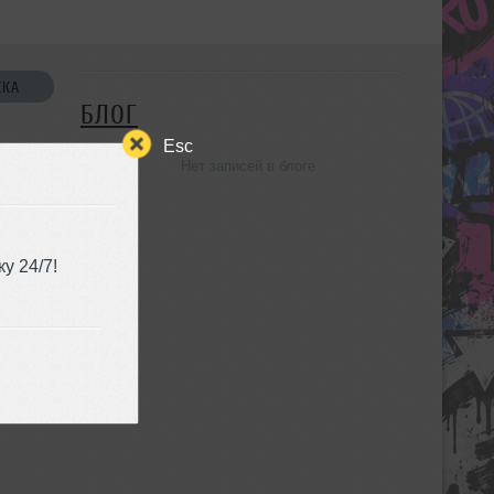
СКА
БЛОГ
Esc
Нет записей в блоге
УЗЬЯ
у 24/7!