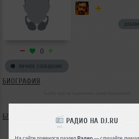
ДОБАВИ
0
ЛИЧНОЕ СООБЩЕНИЕ
БИОГРАФИЯ
Sundry ещё не поделилась своей биографией
БЛОГ
РАДИО НА DJ.RU
Нет записей в блоге
На сайте появился раздел
Радио
— слушайте лучшу