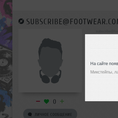
SUBSCRIBE@FOOTWEAR.CO
subscribe@fo
инф
На сайте поя
Микстейпы, л
0
ЛИЧНОЕ СООБЩЕНИЕ