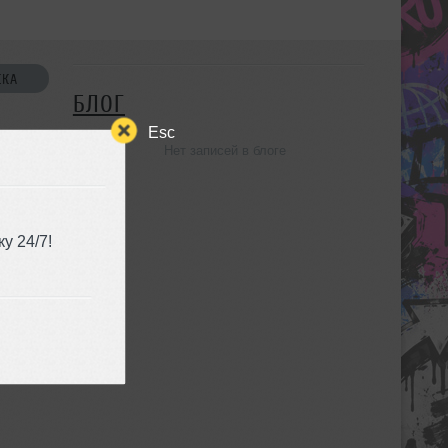
СКА
БЛОГ
Esc
Нет записей в блоге
УЗЬЯ
у 24/7!