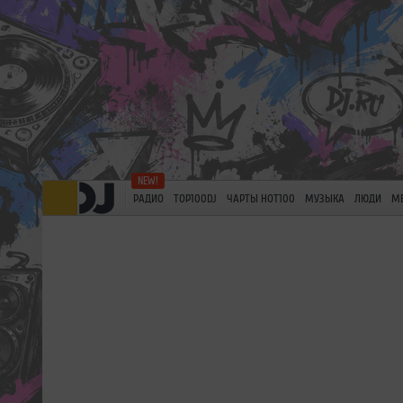
РАДИО
TOP100DJ
ЧАРТЫ HOT100
МУЗЫКА
ЛЮДИ
М