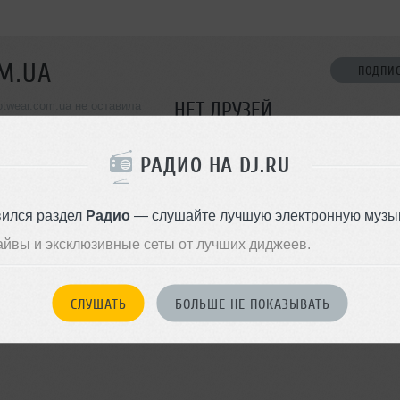
M.UA
ПОДПИ
НЕТ ДРУЗЕЙ
otwear.com.ua не оставила
ормации о себе
Стань первым!
РАДИО НА DJ.RU
ДОБАВИТЬ В ДР
вился раздел
Радио
— слушайте лучшую электронную музык
айвы и эксклюзивные сеты от лучших диджеев.
СЛУШАТЬ
БОЛЬШЕ НЕ ПОКАЗЫВАТЬ