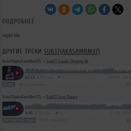
ПОДРОБНЕЕ
night life
ДРУГИЕ ТРЕКИ
SUB37(AKASAMBM37)
Sub37(akaSamBm37)
➝
Sub37-Candy Dreams Night Carnaval
62:13
83 раза
2
138 MB, 306
Микс
В плейлист
21
Sub37(akaSamBm37)
➝
Sub37-Just Dance
4:00
118 раз
4
10 MB, 320
Авторский трек
В плейлист
16