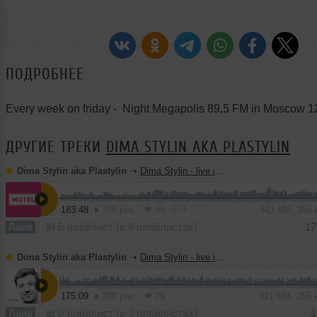
ПОДРОБНЕЕ
Every week on friday - Night Megapolis 89,5 FM in Moscow 
ДРУГИЕ ТРЕКИ
DIMA STYLIN AKA PLASTYLIN
Dima Stylin aka Plastylin
➝
Dima Stylin - live in MOTEL (only vinyl)
1
183:48
706 раз
38
341 MB, 256
Лайв
В плейлист (в 8 плейлистах)
17
Dima Stylin aka Plastylin
➝
Dima Stylin - live in MOTEL (only vinyl)
175:09
700 раз
29
321 MB, 256
Лайв
В плейлист (в 3 плейлистах)
1