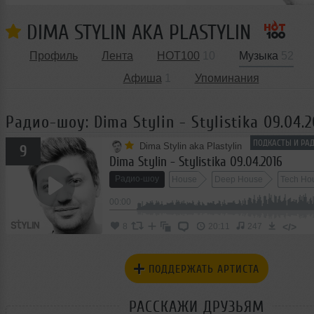
DIMA STYLIN AKA PLASTYLIN
Профиль
Лента
HOT100
10
Музыка
52
Афиша
1
Упоминания
Радио-шоу: Dima Stylin - Stylistika 09.04.2
ПОДКАСТЫ И РАД
Dima Stylin aka Plastylin
9
Dima Stylin - Stylistika 09.04.2016
Радио-шоу
House
Deep House
Tech Ho
00:00
</>
8
20:11
247
ПОДДЕРЖАТЬ АРТИСТА
РАССКАЖИ ДРУЗЬЯМ