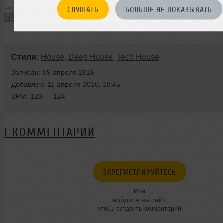
67:48
400 раз
6
155 MB, 320
СЛУШАТЬ
БОЛЬШЕ НЕ ПОКАЗЫВАТЬ
Подкаст
В плейлист (в 1 плейлисте)
11 
Стили:
House
,
Deep House
,
Tech House
Записан: 09 апреля 2016
Добавлен: 11 апреля 2016, 18:45
BPM: 120 — 124
1 КОММЕНТАРИЙ
ЗАРЕГИСТРИРУЙТЕСЬ
Или
войдите на сайт
чтобы оставить комментарий