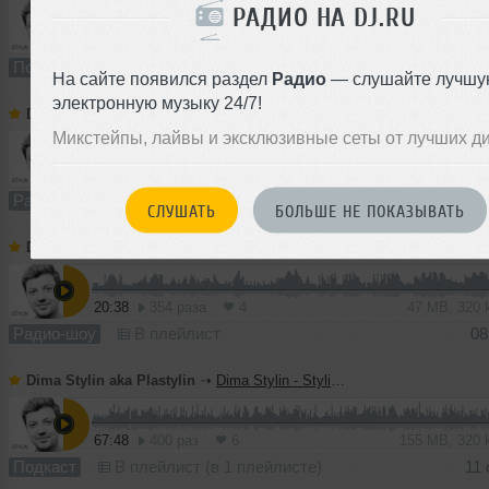
РАДИО НА DJ.RU
52:12
456 раз
12
120 MB, 320
Подкаст
В плейлист
02 
На сайте появился раздел
Радио
— слушайте лучшу
электронную музыку 24/7!
Dima Stylin aka Plastylin
➝
Dima Stylin - Stylistika 26.11.2016
Микстейпы, лайвы и эксклюзивные сеты от лучших д
20:03
264 раза
6
46 MB, 320
Радио-шоу
В плейлист
29
СЛУШАТЬ
БОЛЬШЕ НЕ ПОКАЗЫВАТЬ
Dima Stylin aka Plastylin
➝
Dima Stylin - Stylistika 22.10.2016
20:38
354 раза
4
47 MB, 320
Радио-шоу
В плейлист
08
Dima Stylin aka Plastylin
➝
Dima Stylin - Stylistika Vol. 65
67:48
400 раз
6
155 MB, 320
Подкаст
В плейлист (в 1 плейлисте)
11 