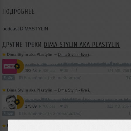
ПОДРОБНЕЕ
podcast DIMASTYLIN
ДРУГИЕ ТРЕКИ
DIMA STYLIN AKA PLASTYLIN
Dima Stylin aka Plastylin
➝
Dima Stylin - live in MOTEL (only vinyl)
1
183:48
706 раз
38
341 MB, 256
Лайв
В плейлист (в 8 плейлистах)
17
Dima Stylin aka Plastylin
➝
Dima Stylin - live in MOTEL (only vinyl)
175:09
700 раз
29
321 MB, 256
Лайв
В плейлист (в 3 плейлистах)
1
Dima Stylin aka Plastylin
➝
Dima Stylin - Stylistika Vol. 66 (ft. PEOPLE&MUSIC)