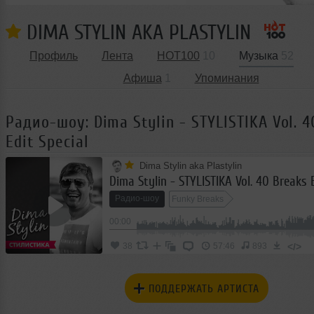
DIMA STYLIN AKA PLASTYLIN
Профиль
Лента
HOT100
10
Музыка
52
Афиша
1
Упоминания
Радио-шоу: Dima Stylin - STYLISTIKA Vol. 4
Edit Special
Dima Stylin aka Plastylin
Dima Stylin - STYLISTIKA Vol. 40 Breaks E
Радио-шоу
Funky Breaks
00:00
</>
38
57:46
893
ПОДДЕРЖАТЬ АРТИСТА