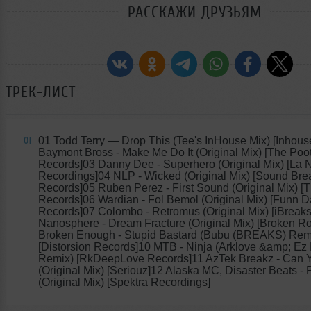
РАССКАЖИ ДРУЗЬЯМ
ТРЕК-ЛИСТ
01 Todd Terry
— Drop This (Tee's InHouse Mix) [Inhous
01
Baymont Bross - Make Me Do It (Original Mix) [The Poo
Records]03 Danny Dee - Superhero (Original Mix) [La
Recordings]04 NLP - Wicked (Original Mix) [Sound Bre
Records]05 Ruben Perez - First Sound (Original Mix) 
Records]06 Wardian - Fol Bemol (Original Mix) [Funn D
Records]07 Colombo - Retromus (Original Mix) [iBreak
Nanosphere - Dream Fracture (Original Mix) [Broken R
Broken Enough - Stupid Bastard (Bubu (BREAKS) Rem
[Distorsion Records]10 MTB - Ninja (Arklove &amp; Ez
Remix) [RkDeepLove Records]11 AzTek Breakz - Can Yo
(Original Mix) [Seriouz]12 Alaska MC, Disaster Beats - P
(Original Mix) [Spektra Recordings]