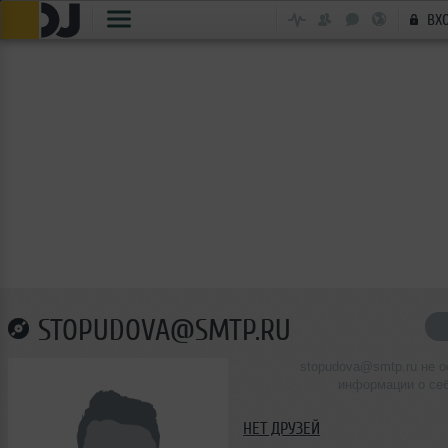
ВХ
STOPUDOVA@SMTP.RU
stopudova@smtp.ru не о
информации о се
НЕТ ДРУЗЕЙ