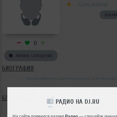
Стань первым!
ДОБАВИ
0
ЛИЧНОЕ СООБЩЕНИЕ
БИОГРАФИЯ
stopudova@smtp.ru ещё не поделилась своей биографи
БЛОГ
РАДИО НА DJ.RU
Нет записей в блоге
На сайте появился раздел
Радио
— слушайте лучшу