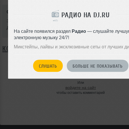
Стиль:
Hard House
РАДИО НА DJ.RU
Записан: 16 марта 2017
Добавлен: 04 мая 2017, 11:45
На сайте появился раздел
Радио
— слушайте лучшу
электронную музыку 24/7!
Микстейпы, лайвы и эксклюзивные сеты от лучших д
КОММЕНТАРИИ
СЛУШАТЬ
БОЛЬШЕ НЕ ПОКАЗЫВАТЬ
ЗАРЕГИСТРИРУЙТЕСЬ
Или
войдите на сайт
чтобы оставить комментарий