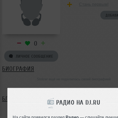
Стань первым!
ДОБАВИ
0
ЛИЧНОЕ СООБЩЕНИЕ
БИОГРАФИЯ
Stolzer ещё не поделилась своей биографией
БЛОГ
РАДИО НА DJ.RU
Нет записей в блоге
На сайте появился раздел
Радио
— слушайте лучшу