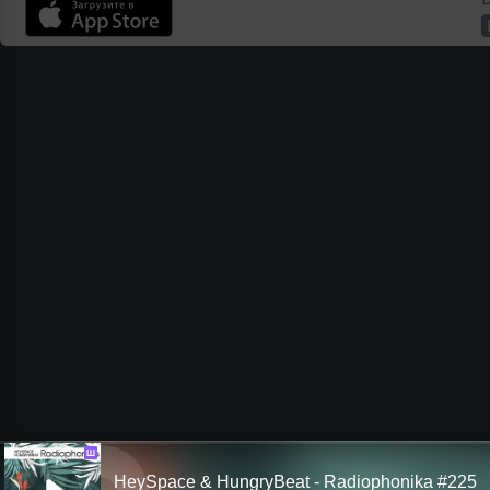
Ш
HeySpace & HungryBeat - Radiophonika #225