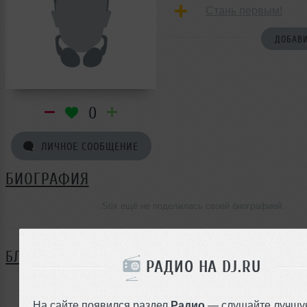
Стань первым!
ДОБАВИ
0
ЛИЧНОЕ СООБЩЕНИЕ
БИОГРАФИЯ
Stix ещё не поделилась своей биографией
БЛОГ
РАДИО НА DJ.RU
Нет записей в блоге
На сайте появился раздел
Радио
— слушайте лучшу